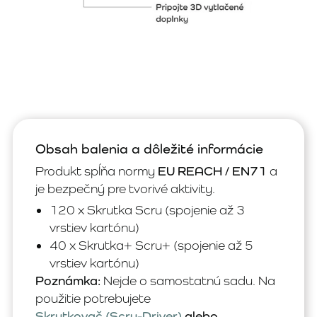
Obsah balenia a dôležité informácie
Produkt spĺňa normy
EU REACH / EN71
a
je bezpečný pre tvorivé aktivity.
120 x Skrutka Scru (spojenie až 3
vrstiev kartónu)
40 x Skrutka+ Scru+ (spojenie až 5
vrstiev kartónu)
Poznámka:
Nejde o samostatnú sadu. Na
použitie potrebujete
Skrutkovač (Scru-Driver)
alebo