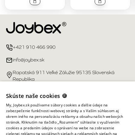
+421 910 466 990
info@joybex.sk
Rapatská 911 Veľké Zálužie 95135 Slovenská
Republika
Užitočné odkazy
Skúste naše cookies 🍪
My, Joybex.sk používame súbory cookies a ďalšie údaje na
Účet
zabezpečenie funkčnosti webovej stránky a s Vaším súhlasom aj
okrem iného na personalizáciu reklamy a obsahu našich webových
stránok. Kliknutím na tlačidlo „Rozumiem“ súhlasíte s využívaním
Informácie obchodu
cookies a predaním údajov o správaní na webe na zobrazenie
cielenej reklamy na sociálnych sieťach a reklamných sieťach na