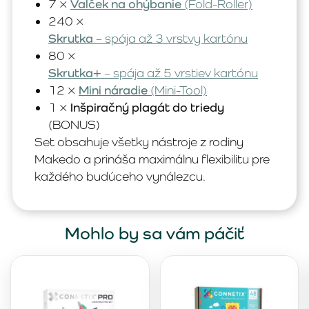
7 ×
Valček na ohýbanie
(Fold-Roller)
240 ×
Skrutka
– spája až 3 vrstvy kartónu
80 ×
Skrutka+
– spája až 5 vrstiev kartónu
12 ×
Mini náradie
(Mini-Tool)
1 ×
Inšpiračný plagát do triedy
(BONUS)
Set obsahuje všetky nástroje z rodiny
Makedo a prináša maximálnu flexibilitu pre
každého budúceho vynálezcu.
Mohlo by sa vám páčiť