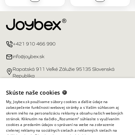
+421 910 466 990
info@joybex.sk
Rapatská 911 Veľké Zálužie 95135 Slovenská
Republika
Užitočné odkazy
Skúste naše cookies 🍪
My, Joybex.sk používame súbory cookies a ďalšie údaje na
Účet
zabezpečenie funkčnosti webovej stránky a s Vaším súhlasom aj
okrem iného na personalizáciu reklamy a obsahu našich webových
stránok. Kliknutím na tlačidlo „Rozumiem“ súhlasíte s využívaním
Informácie obchodu
cookies a predaním údajov o správaní na webe na zobrazenie
cielenej reklamy na sociálnych sieťach a reklamných sieťach na