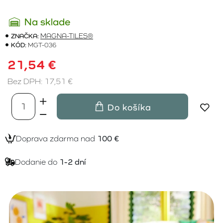
Na sklade
ZNAČKA:
MAGNA-TILES®
KÓD:
MGT-036
21,54 €
Bez DPH: 17,51 €
Do košíka
Doprava zdarma nad
100 €
Dodanie do
1-2 dní