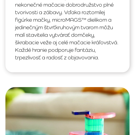
nekonečné mačacie dobrodružstvo plné
tvorivosti a zábavy. Vďaka roztomilej
figúrke mačky, microMAGS™ dielikom a
jedinečným štvrťkruhovým tvarom môžu
malí stavitelia vytvárať domčeky,
škrabacie veže aj celé mačacie kráľovstvá.
Každé hranie podporuje fantáziu,
trpezlivosť a radosť z objavovania.