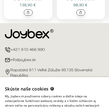
138,90 €
98,90 €
+421 910 466 990
info@joybex.sk
Rapatská 911 Veľké Zálužie 95135 Slovenská
Republika
Užitočné odkazy
Skúste naše cookies 🍪
My, Joybex.sk používame súbory cookies a ďalšie údaje na
Účet
zabezpečenie funkčnosti webovej stránky a s Vaším súhlasom aj
okrem iného na personalizáciu reklamy a obsahu našich webových