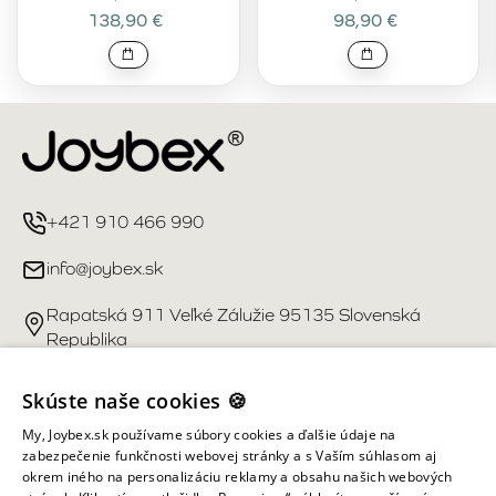
138,90 €
98,90 €
+421 910 466 990
info@joybex.sk
Rapatská 911 Veľké Zálužie 95135 Slovenská
Republika
Užitočné odkazy
Skúste naše cookies 🍪
My, Joybex.sk používame súbory cookies a ďalšie údaje na
Účet
zabezpečenie funkčnosti webovej stránky a s Vaším súhlasom aj
okrem iného na personalizáciu reklamy a obsahu našich webových