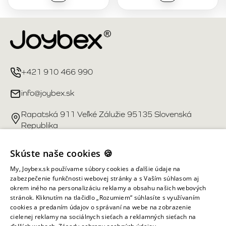
+421 910 466 990
info@joybex.sk
Rapatská 911 Veľké Zálužie 95135 Slovenská
Republika
Užitočné odkazy
Skúste naše cookies 🍪
My, Joybex.sk používame súbory cookies a ďalšie údaje na
Účet
zabezpečenie funkčnosti webovej stránky a s Vaším súhlasom aj
okrem iného na personalizáciu reklamy a obsahu našich webových
stránok. Kliknutím na tlačidlo „Rozumiem“ súhlasíte s využívaním
Informácie obchodu
cookies a predaním údajov o správaní na webe na zobrazenie
cielenej reklamy na sociálnych sieťach a reklamných sieťach na