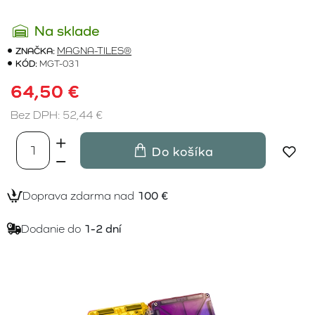
Na sklade
ZNAČKA:
MAGNA-TILES®
KÓD:
MGT-031
64,50 €
Bez DPH: 52,44 €
Do košíka
Doprava zdarma nad
100 €
Dodanie do
1-2 dní