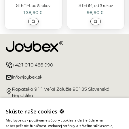
STEAM, od 8 rokov
STEAM, od 3 rokov
138,90 €
98,90 €
+421 910 466 990
info@joybex.sk
Rapatská 911 Veľké Zálužie 95135 Slovenská
Republika
Užitočné odkazy
Skúste naše cookies 🍪
My, Joybex.sk používame súbory cookies a ďalšie údaje na
Účet
zabezpečenie funkčnosti webovej stránky a s Vaším súhlasom aj