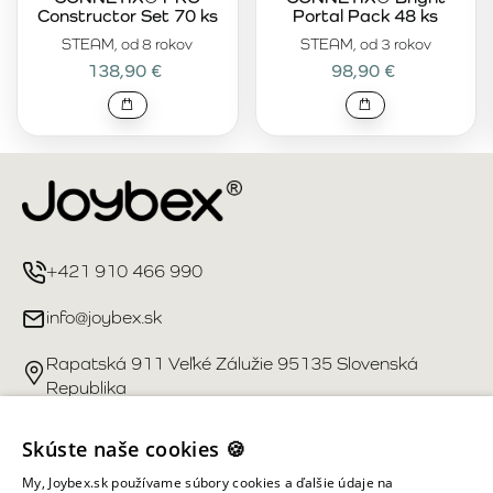
Constructor Set 70 ks
Portal Pack 48 ks
STEAM, od 8 rokov
STEAM, od 3 rokov
138,90 €
98,90 €
+421 910 466 990
info@joybex.sk
Rapatská 911 Veľké Zálužie 95135 Slovenská
Republika
Užitočné odkazy
Skúste naše cookies 🍪
My, Joybex.sk používame súbory cookies a ďalšie údaje na