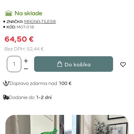
Na sklade
ZNAČKA:
MAGNA-TILES®
KÓD:
MGT-018
64,50 €
Bez DPH: 52,44 €
Do košíka
Doprava zdarma nad
100 €
Dodanie do
1-2 dní