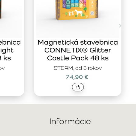
ebnica
Magnetická stavebnica
ight
CONNETIX® Glitter
8 ks
Castle Pack 48 ks
ov
STEAM, od 3 rokov
74,90 €
Informácie