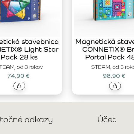
tická stavebnica
Magnetická stav
TIX® Light Star
CONNETIX® Br
Pack 28 ks
Portal Pack 4
TEAM, od 3 rokov
STEAM, od 3 rok
74,90 €
98,90 €
itočné odkazy
Účet