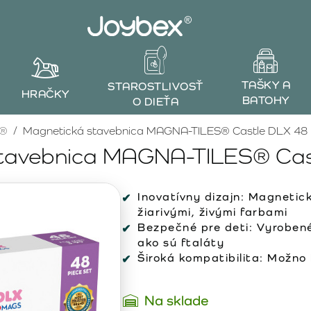
TAŠKY A
STAROSTLIVOSŤ
HRAČKY
BATOHY
O DIEŤA
S®
Magnetická stavebnica MAGNA-TILES® Castle DLX 48 
tavebnica MAGNA-TILES® Cas
Inovatívny dizajn:
Magnetick
žiarivými, živými farbami
Bezpečné pre deti:
Vyrobené 
ako sú ftaláty
Široká kompatibilita:
Možno k
Na sklade