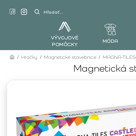
Hľadať...
VÝVOJOVÉ
MÓDA
POMÔCKY
home
Hračky
Magnetické stavebnice
MAGNA-TILE
Magnetická s