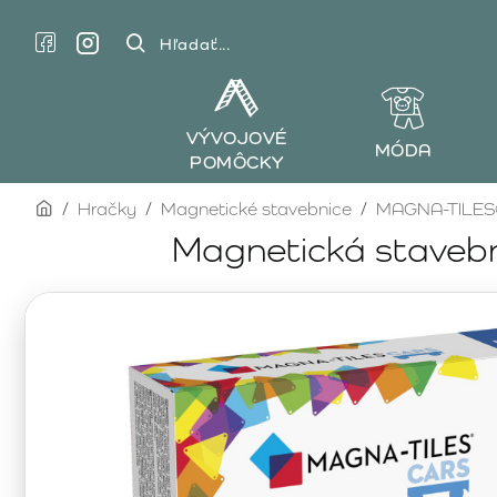
Hľadať...
VÝVOJOVÉ
MÓDA
POMÔCKY
home
Hračky
Magnetické stavebnice
MAGNA-TILE
Magnetická staveb