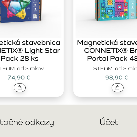
tická stavebnica
Magnetická stav
TIX® Light Star
CONNETIX® Br
Pack 28 ks
Portal Pack 4
TEAM, od 3 rokov
STEAM, od 3 rok
74,90 €
98,90 €
itočné odkazy
Účet