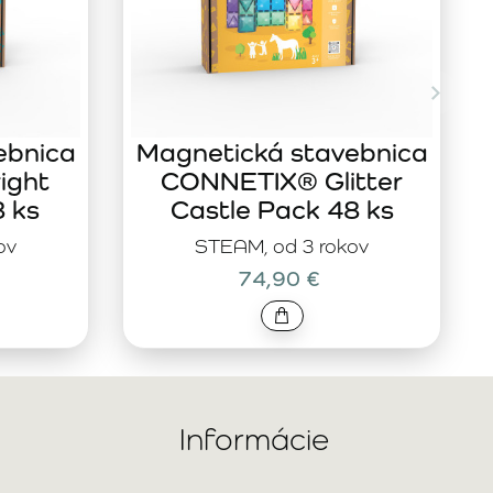
ebnica
Magnetická stavebnica
ight
CONNETIX® Glitter
8 ks
Castle Pack 48 ks
ov
STEAM, od 3 rokov
74,90 €
Informácie