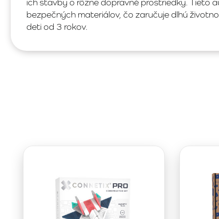
ich stavby o rôzne dopravné prostriedky. Tieto a
bezpečných materiálov, čo zaručuje dlhú životno
deti od 3 rokov.