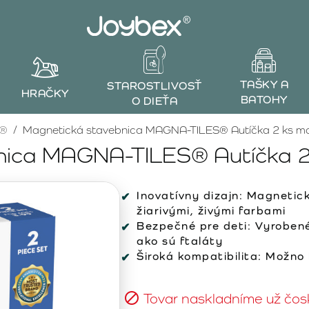
TAŠKY A
STAROSTLIVOSŤ
HRAČKY
BATOHY
O DIEŤA
S®
Magnetická stavebnica MAGNA-TILES® Autíčka 2 ks m
nica MAGNA-TILES® Autíčka 2
Inovatívny dizajn:
Magnetick
žiarivými, živými farbami
Bezpečné pre deti:
Vyrobené 
ako sú ftaláty
Široká kompatibilita:
Možno k
Tovar naskladníme už čos