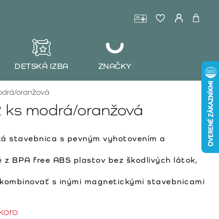
DETSKÁ IZBA
ZNAČKY
odrá/oranžová
 ks modrá/oranžová
á stavebnica s pevným vyhotovením a
z BPA free ABS plastov bez škodlivých látok,
ombinovať s inými magnetickými stavebnicami
koro