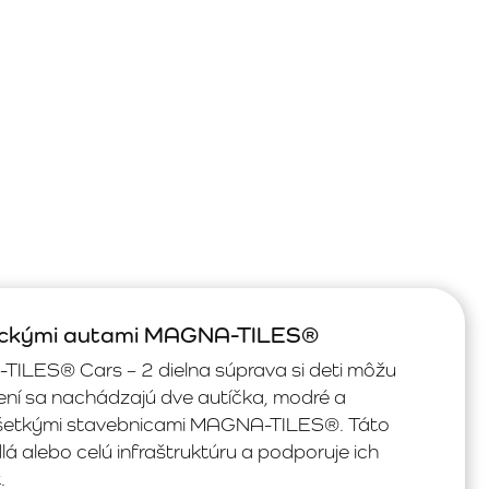
tickými autami MAGNA-TILES®
ILES® Cars – 2 dielna súprava si deti môžu
ení sa nachádzajú dve autíčka, modré a
 všetkými stavebnicami MAGNA-TILES®. Táto
 alebo celú infraštruktúru a podporuje ich
.