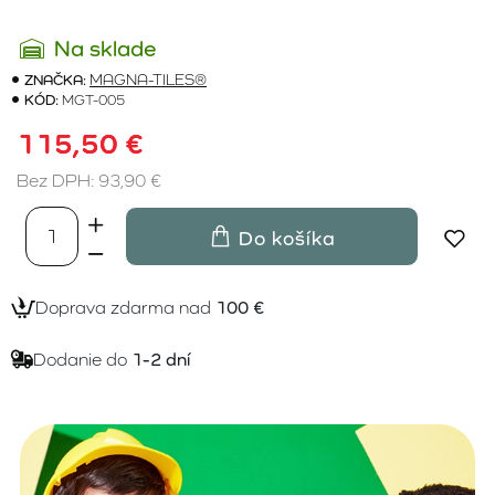
Na sklade
ZNAČKA:
MAGNA-TILES®
KÓD:
MGT-005
115,50 €
Bez DPH: 93,90 €
Do košíka
Doprava zdarma nad
100 €
Dodanie do
1-2 dní