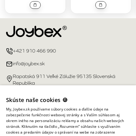
+421 910 466 990
info@joybex.sk
Rapatská 911 Veľké Zálužie 95135 Slovenská
Republika
Užitočné odkazy
Skúste naše cookies 🍪
My, Joybex.sk používame súbory cookies a ďalšie údaje na
Účet
zabezpečenie funkčnosti webovej stránky a s Vaším súhlasom aj
okrem iného na personalizáciu reklamy a obsahu našich webových
stránok. Kliknutím na tlačidlo „Rozumiem“ súhlasíte s využívaním
Informácie obchodu
cookies a predaním údajov o správaní na webe na zobrazenie