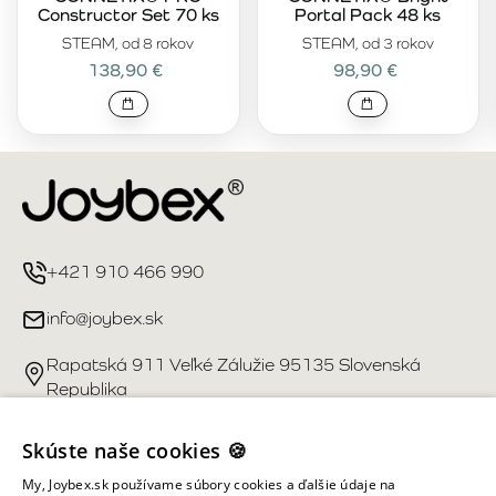
Constructor Set 70 ks
Portal Pack 48 ks
STEAM, od 8 rokov
STEAM, od 3 rokov
138,90 €
98,90 €
+421 910 466 990
info@joybex.sk
Rapatská 911 Veľké Zálužie 95135 Slovenská
Republika
Užitočné odkazy
Skúste naše cookies 🍪
My, Joybex.sk používame súbory cookies a ďalšie údaje na