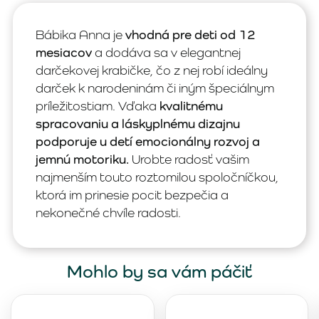
Bábika Anna je
vhodná pre deti od 12
mesiacov
a dodáva sa v elegantnej
darčekovej krabičke, čo z nej robí ideálny
darček k narodeninám či iným špeciálnym
príležitostiam. Vďaka
kvalitnému
spracovaniu a láskyplnému dizajnu
podporuje u detí emocionálny rozvoj a
jemnú motoriku.
Urobte radosť vašim
najmenším touto roztomilou spoločníčkou,
ktorá im prinesie pocit bezpečia a
nekonečné chvíle radosti.
Mohlo by sa vám páčiť