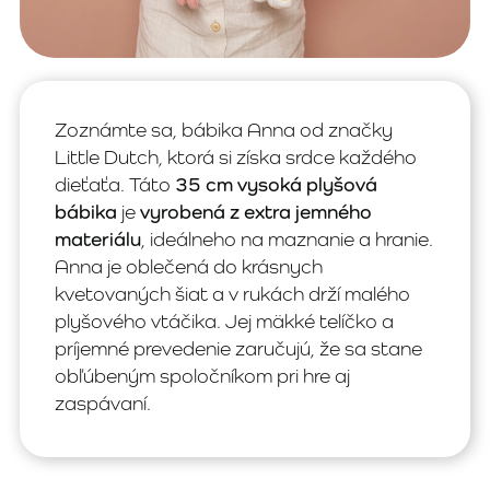
Zoznámte sa, bábika Anna od značky
Little Dutch, ktorá si získa srdce každého
dieťaťa. Táto
35 cm vysoká plyšová
bábika
je
vyrobená z extra jemného
materiálu
, ideálneho na maznanie a hranie.
Anna je oblečená do krásnych
kvetovaných šiat a v rukách drží malého
plyšového vtáčika. Jej mäkké telíčko a
príjemné prevedenie zaručujú, že sa stane
obľúbeným spoločníkom pri hre aj
zaspávaní.