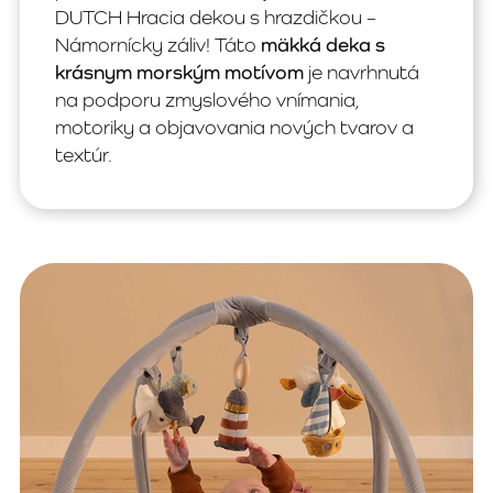
DUTCH Hracia dekou s hrazdičkou –
Námornícky záliv! Táto
mäkká deka s
krásnym morským motívom
je navrhnutá
na podporu zmyslového vnímania,
motoriky a objavovania nových tvarov a
textúr.