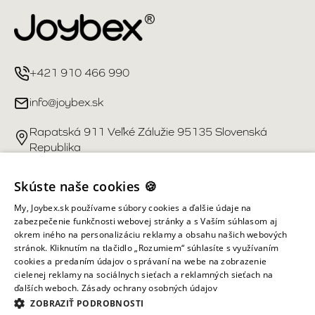
+421 910 466 990
info@joybex.sk
Rapatská 911 Veľké Zálužie 95135 Slovenská
Republika
Užitočné odkazy
Skúste naše cookies 🍪
My, Joybex.sk používame súbory cookies a ďalšie údaje na
Účet
zabezpečenie funkčnosti webovej stránky a s Vaším súhlasom aj
okrem iného na personalizáciu reklamy a obsahu našich webových
stránok. Kliknutím na tlačidlo „Rozumiem“ súhlasíte s využívaním
Informácie obchodu
cookies a predaním údajov o správaní na webe na zobrazenie
cielenej reklamy na sociálnych sieťach a reklamných sieťach na
ďalších weboch.
Zásady ochrany osobných údajov
Všetky práva vyhradené ©
2026
Joybex.sk
ZOBRAZIŤ PODROBNOSTI