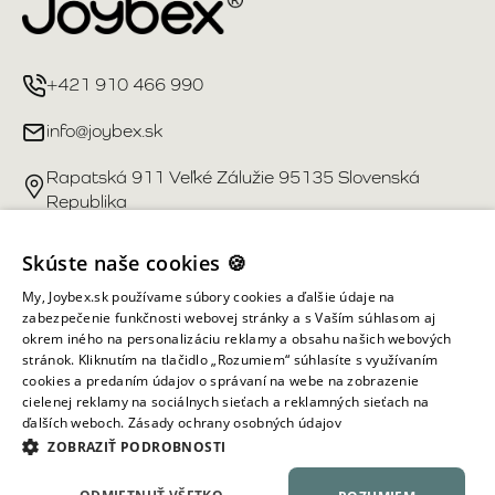
+421 910 466 990
info@joybex.sk
Rapatská 911 Veľké Zálužie 95135 Slovenská
Republika
Užitočné odkazy
Skúste naše cookies 🍪
My, Joybex.sk používame súbory cookies a ďalšie údaje na
Účet
zabezpečenie funkčnosti webovej stránky a s Vaším súhlasom aj
okrem iného na personalizáciu reklamy a obsahu našich webových
stránok. Kliknutím na tlačidlo „Rozumiem“ súhlasíte s využívaním
Informácie obchodu
cookies a predaním údajov o správaní na webe na zobrazenie
cielenej reklamy na sociálnych sieťach a reklamných sieťach na
ďalších weboch.
Zásady ochrany osobných údajov
Všetky práva vyhradené ©
2026
Joybex.sk
ZOBRAZIŤ PODROBNOSTI