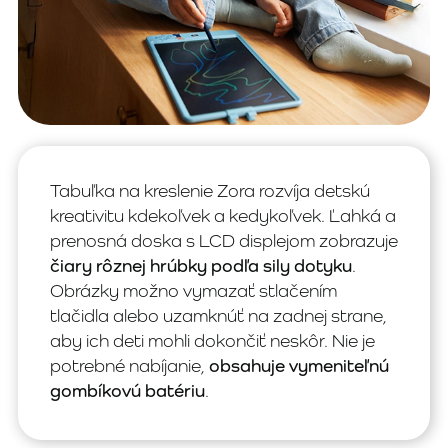
Tabuľka na kreslenie Zora rozvíja detskú
kreativitu kdekoľvek a kedykoľvek. Ľahká a
prenosná doska s LCD displejom zobrazuje
čiary rôznej hrúbky podľa sily dotyku
.
Obrázky možno vymazať stlačením
tlačidla alebo uzamknúť na zadnej strane,
aby ich deti mohli dokončiť neskôr. Nie je
potrebné nabíjanie,
obsahuje vymeniteľnú
gombíkovú batériu
.