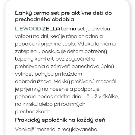
Ľahký termo set pre aktívne deti do
prechodného obdobia
LIEWOOD
ZELLA termo set
je skvelou
voľbou na dni, keď je ráno chladno a
popoludní príjemne teplo. Vďaka ľahkému
zatepleniu poskytuje deťom potrebný
tepelný komfort bez zbytočného
prehrievania a zároveň ponecháva úplnú
voľnosť pohybu pri každom
dobrodružstve. Mäkký prešívaný materiál
je príjemný na nosenie a podporuje
pohodlie počas celého dňa – či už v škôlke,
na ihrisku alebo pri rodinných
prechádzkach.
Praktický spoločník na každý deň
Vonkajší materiál z recyklovaného