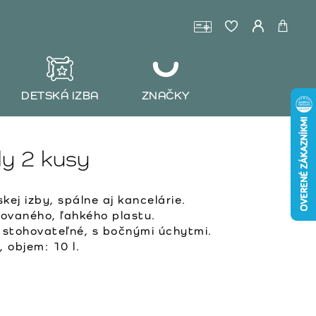
DETSKÁ IZBA
ZNAČKY
y 2 kusy
kej izby, spálne aj kancelárie.
lovaného, ľahkého plastu.
, stohovateľné, s bočnými úchytmi.
 objem: 10 l.