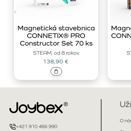
Magnetická stavebnica
Magne
CONNETIX® PRO
CONNE
Constructor Set 70 ks
STEAM, od 8 rokov
S
138,90 €
Už
O ná
+421 910 466 990