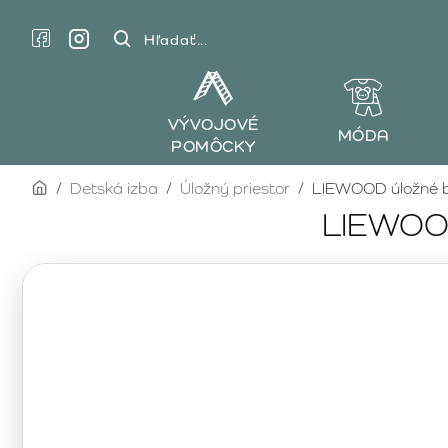
Hľadať...
VÝVOJOVÉ
MÓDA
POMÔCKY
home
Detská izba
Úložný priestor
LIEWOOD úložné b
LIEWOOD