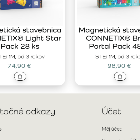
tická stavebnica
Magnetická stav
TIX® Light Star
CONNETIX® Br
Pack 28 ks
Portal Pack 4
TEAM, od 3 rokov
STEAM, od 3 rok
74,90 €
98,90 €
itočné odkazy
Účet
s
Môj účet