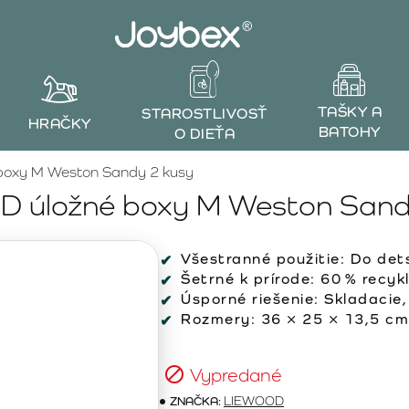
TAŠKY A
STAROSTLIVOSŤ
HRAČKY
BATOHY
O DIEŤA
oxy M Weston Sandy 2 kusy
 úložné boxy M Weston Sand
Všestranné použitie: Do dets
Šetrné k prírode: 60 % recyk
Úsporné riešenie: Skladacie
Rozmery: 36 × 25 × 13,5 cm,
Vypredané
ZNAČKA:
LIEWOOD