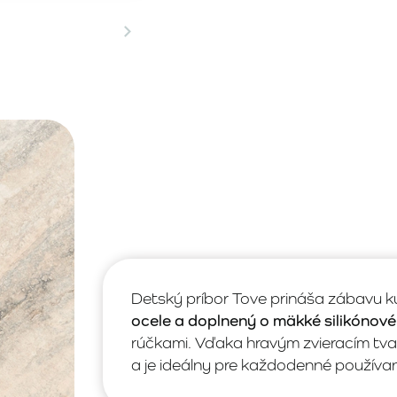
Detský príbor Tove prináša zábavu k
ocele a doplnený o mäkké silikónové
rúčkami. Vďaka hravým zvieracím tva
a je ideálny pre každodenné používan