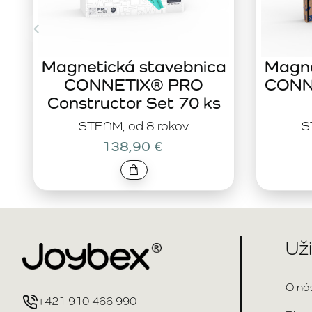
Magnetická stavebnica
Magne
CONNETIX® PRO
CONNE
Constructor Set 70 ks
STEAM, od 8 rokov
S
138,90 €
Už
O ná
+421 910 466 990