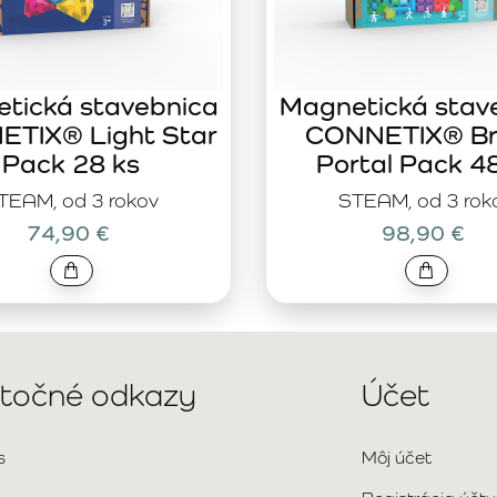
tická stavebnica
Magnetická stav
TIX® Light Star
CONNETIX® Br
Pack 28 ks
Portal Pack 4
TEAM, od 3 rokov
STEAM, od 3 rok
74,90 €
98,90 €
itočné odkazy
Účet
s
Môj účet