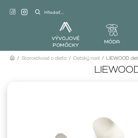
Hľadať...
VÝVOJOVÉ
MÓDA
POMÔCKY
home
Starostlivosť o dieťa
Detský riad
LIEWOOD dets
LIEWOOD 