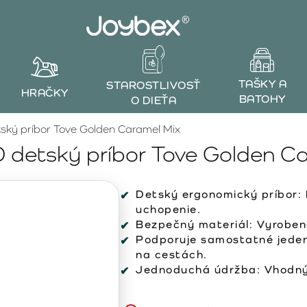
TAŠKY A
STAROSTLIVOSŤ
HRAČKY
BATOHY
O DIEŤA
ký príbor Tove Golden Caramel Mix
detský príbor Tove Golden Ca
Detský ergonomický príbor:
uchopenie.
Bezpečný materiál: Vyroben
Podporuje samostatné jeden
na cestách.
Jednoduchá údržba: Vhodný