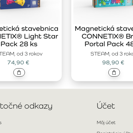
tická stavebnica
Magnetická stav
TIX® Light Star
CONNETIX® Br
Pack 28 ks
Portal Pack 4
TEAM, od 3 rokov
STEAM, od 3 rok
74,90 €
98,90 €
itočné odkazy
Účet
s
Môj účet