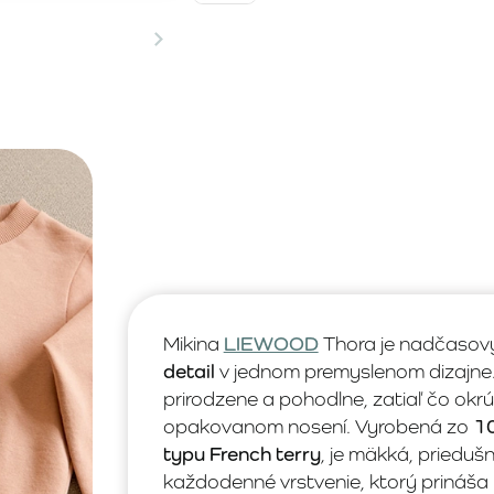
Mikina
LIEWOOD
Thora je nadčasový
detail
v jednom premyslenom dizajne.
prirodzene a pohodlne, zatiaľ čo okrú
opakovanom nosení. Vyrobená zo
10
typu French terry
, je mäkká, prieduš
každodenné vrstvenie, ktorý prináša p