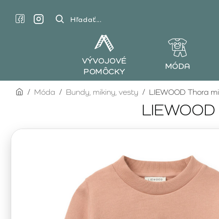
Hľadať...
VÝVOJOVÉ
MÓDA
POMÔCKY
home
Móda
Bundy, mikiny, vesty
LIEWOOD Thora mik
LIEWOOD T