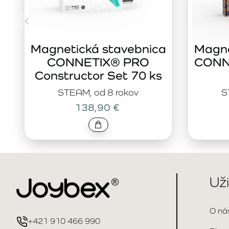
Magnetická stavebnica
Magne
CONNETIX® PRO
CONNE
Constructor Set 70 ks
STEAM, od 8 rokov
S
138,90 €
Už
O ná
+421 910 466 990