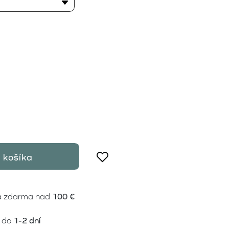
 košíka
a zdarma nad
100 €
 do
1-2 dní