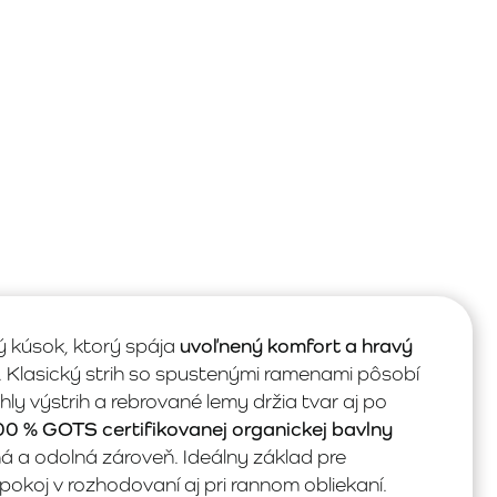
 kúsok, ktorý spája
uvoľnený komfort a hravý
 Klasický strih so spustenými ramenami pôsobí
hly výstrih a rebrované lemy držia tvar aj po
0 % GOTS certifikovanej organickej bavlny
ná a odolná zároveň. Ideálny základ pre
okoj v rozhodovaní aj pri rannom obliekaní.