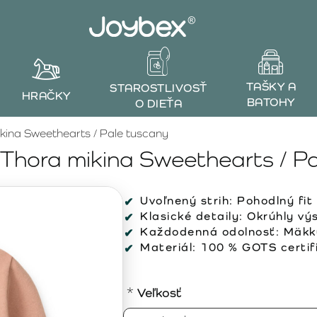
TAŠKY A
STAROSTLIVOSŤ
HRAČKY
BATOHY
O DIEŤA
ina Sweethearts / Pale tuscany
hora mikina Sweethearts / Pa
Uvoľnený strih:
Pohodlný fit
Klasické detaily:
Okrúhly výs
Každodenná odolnosť:
Mäkký
Materiál:
100 % GOTS certifi
Veľkosť