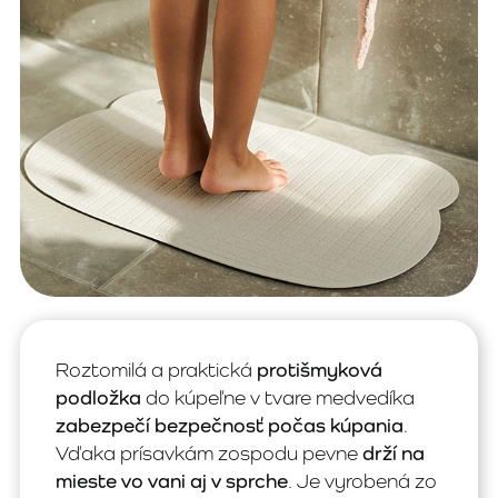
Roztomilá a praktická
protišmyková
podložka
do kúpeľne v tvare medvedíka
zabezpečí bezpečnosť počas kúpania
.
Vďaka prísavkám zospodu pevne
drží na
mieste vo vani aj v sprche
. Je vyrobená zo