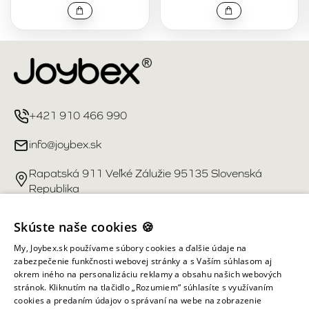
+421 910 466 990
info@joybex.sk
Rapatská 911 Veľké Zálužie 95135 Slovenská
Republika
Užitočné odkazy
Skúste naše cookies 🍪
My, Joybex.sk používame súbory cookies a ďalšie údaje na
Účet
zabezpečenie funkčnosti webovej stránky a s Vaším súhlasom aj
okrem iného na personalizáciu reklamy a obsahu našich webových
stránok. Kliknutím na tlačidlo „Rozumiem“ súhlasíte s využívaním
Informácie obchodu
cookies a predaním údajov o správaní na webe na zobrazenie