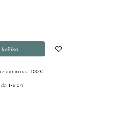
 košíka
a zdarma nad
100 €
 do
1-2 dní