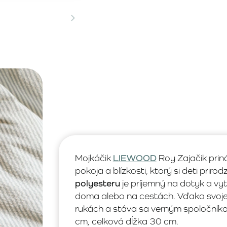
Mojkáčik
LIEWOOD
Roy Zajačik prin
pokoja a blízkosti, ktorý si deti prir
polyesteru
je príjemný na dotyk a vy
doma alebo na cestách. Vďaka svojej 
rukách a stáva sa verným spoločník
cm, celková dĺžka 30 cm.