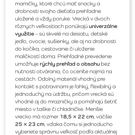
mamičky, ktoré chcú mať snacky a
drobnosti svojho dieťaťa prehľadne
uložené a vždy poruke. Vrecká v dvoch
rôznych veľkostiach ponúkajú
univerzálne
využitie
– sú skvelé na desiatu, detské
jedlo, ovocie, sušienky, ale aj na drobnosti
do kočíka, cestovanie či uloženie
maličkostí doma. Priehľadné prevedenie
umožňuje
rýchly prehľad o obsahu
bez
nutnosti otvárania, čo oceníte najmä na
cestách. Odolný materiál vhodný pre
kontakt s potravinami je ľahký, flexibilný a
jednoduchý na údržbu, pričom vrecká sú
vhodné aj do mrazničky a pomáhajú šetriť
miesto v taške či chladničke. Menšie
vrecko má rozmer
18,5 × 22 cm
, väčšie
25 × 23 cm
, vďaka čomu si jednoducho
vyberiete správnu veľkosť podľa aktuálnej