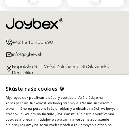
+421 910 466 990
info@joybex.sk
Rapatská 911 Veľké Zálužie 95135 Slovenská
Republika
Užitočné odkazy
Skúste naše cookies 🍪
My, Joybex.sk používame súbory cookies a ďalšie údaje na
Účet
zabezpečenie funkčnosti webovej stránky a s Vaším súhlasom aj
okrem iného na personalizáciu reklamy a obsahu našich webových
stránok. Kliknutím na tlačidlo „Rozumiem“ súhlasíte s využívaním
Informácie obchodu
cookies a predaním údajov o správaní na webe na zobrazenie
cielenej reklamy na sociálnych sieťach a reklamných sieťach na