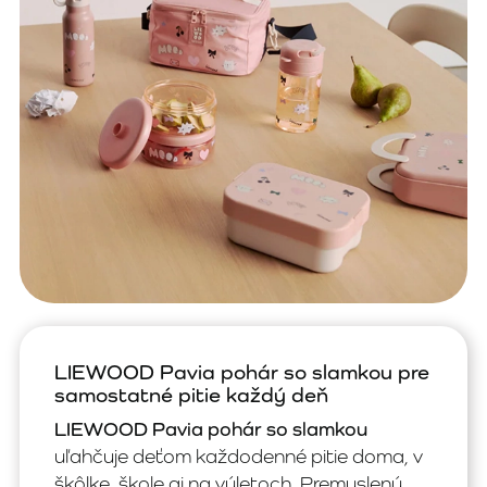
LIEWOOD Pavia pohár so slamkou pre
samostatné pitie každý deň
LIEWOOD Pavia pohár so slamkou
uľahčuje deťom každodenné pitie doma, v
škôlke, škole aj na výletoch. Premyslený