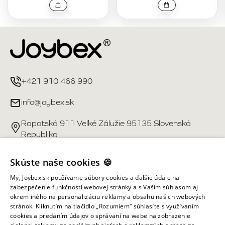
+421 910 466 990
info@joybex.sk
Rapatská 911 Veľké Zálužie 95135 Slovenská
Republika
Užitočné odkazy
Skúste naše cookies 🍪
My, Joybex.sk používame súbory cookies a ďalšie údaje na
Účet
zabezpečenie funkčnosti webovej stránky a s Vaším súhlasom aj
okrem iného na personalizáciu reklamy a obsahu našich webových
stránok. Kliknutím na tlačidlo „Rozumiem“ súhlasíte s využívaním
Informácie obchodu
cookies a predaním údajov o správaní na webe na zobrazenie