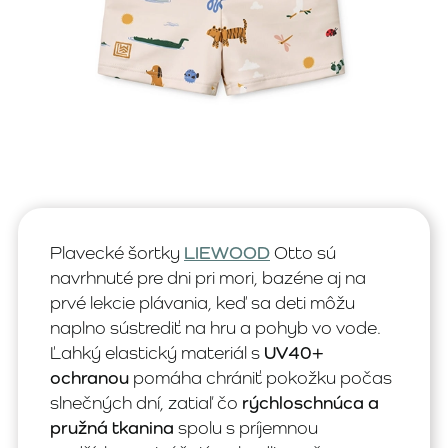
Plavecké šortky
LIEWOOD
Otto sú
navrhnuté pre dni pri mori, bazéne aj na
prvé lekcie plávania, keď sa deti môžu
naplno sústrediť na hru a pohyb vo vode.
Ľahký elastický materiál s
UV40+
ochranou
pomáha chrániť pokožku počas
slnečných dní, zatiaľ čo
rýchloschnúca a
pružná tkanina
spolu s príjemnou