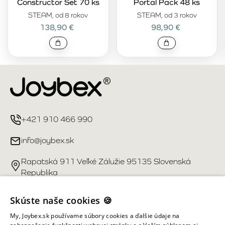
Constructor Set 70 ks
Portal Pack 48 ks
STEAM, od 8 rokov
STEAM, od 3 rokov
138,90 €
98,90 €
+421 910 466 990
info@joybex.sk
Rapatská 911 Veľké Zálužie 95135 Slovenská
Republika
Užitočné odkazy
Skúste naše cookies 🍪
My, Joybex.sk používame súbory cookies a ďalšie údaje na
Účet