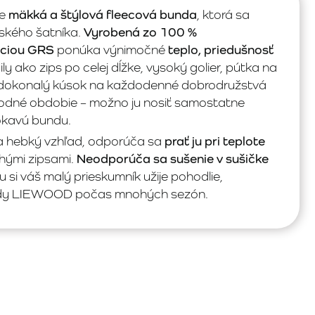
je
mäkká a štýlová fleecová bunda
, ktorá sa
ského šatníka.
Vyrobená zo 100 %
áciou GRS
ponúka výnimočné
teplo, priedušnosť
ily ako zips po celej dĺžke, vysoký golier, pútka na
ia dokonalý kúsok na každodenné dobrodružstvá
echodné obdobie – možno ju nosiť samostatne
okavú bundu.
a hebký vzhľad, odporúča sa
prať ju pri teplote
hými zipsami.
Neodporúča sa sušenie v sušičke
u si váš malý prieskumník užije pohodlie,
bundy LIEWOOD počas mnohých sezón.