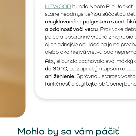
LIEWOOD
bunda Noam Pile Jacket 
stane neodmysliteľnou súčasťou det
recyklovaného polyesteru s certifik
a odolnosť voči vetru
. Praktické deta
palce a postranné vrecká z nej rob
aj chladnejšie dni. Ideálna je na pr
alebo ako hrejivú vrstvu pod neprem
Aby si bunda zachovala svoj mäkký 
do 30 °C
, so zapnutým zipsom a suc
ani žehlenie
. Správnou starostlivosťo
funkčnosť a štýl tejto obľúbenej 
Mohlo by sa vám páčiť