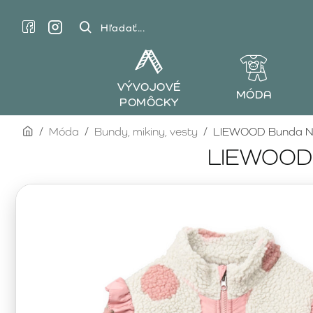
Hľadať...
VÝVOJOVÉ
MÓDA
POMÔCKY
home
Móda
Bundy, mikiny, vesty
LIEWOOD Bunda Noa
LIEWOOD B