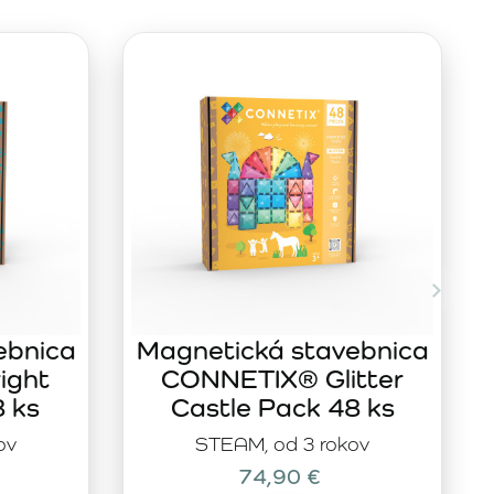
ebnica
Magnetická stavebnica
ight
CONNETIX® Glitter
8 ks
Castle Pack 48 ks
ov
STEAM, od 3 rokov
74,90 €