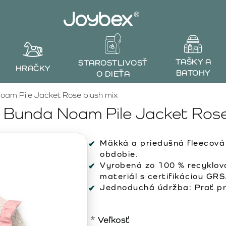
TAŠKY A
STAROSTLIVOSŤ
HRAČKY
BATOHY
O DIEŤA
m Pile Jacket Rose blush mix
unda Noam Pile Jacket Rose
Mäkká a priedušná fleecová 
obdobie.
Vyrobená zo 100 % recyklova
materiál s certifikáciou GRS
Jednoduchá údržba: Prať pri
Veľkosť