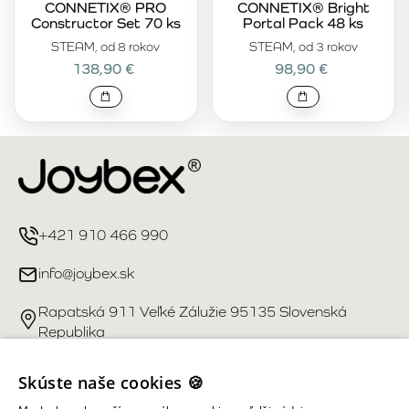
CONNETIX® PRO
CONNETIX® Bright
Constructor Set 70 ks
Portal Pack 48 ks
STEAM, od 8 rokov
STEAM, od 3 rokov
138,90 €
98,90 €
+421 910 466 990
info@joybex.sk
Rapatská 911 Veľké Zálužie 95135 Slovenská
Republika
Užitočné odkazy
Skúste naše cookies 🍪