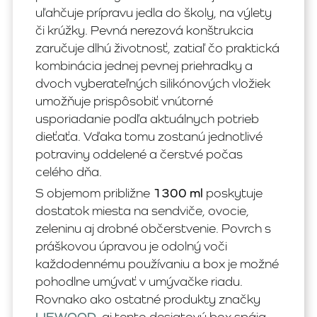
uľahčuje prípravu jedla do školy, na výlety
či krúžky. Pevná nerezová konštrukcia
zaručuje dlhú životnosť, zatiaľ čo praktická
kombinácia jednej pevnej priehradky a
dvoch vyberateľných silikónových vložiek
umožňuje prispôsobiť vnútorné
usporiadanie podľa aktuálnych potrieb
dieťaťa. Vďaka tomu zostanú jednotlivé
potraviny oddelené a čerstvé počas
celého dňa.
S objemom približne
1300 ml
poskytuje
dostatok miesta na sendviče, ovocie,
zeleninu aj drobné občerstvenie. Povrch s
práškovou úpravou je odolný voči
každodennému používaniu a box je možné
pohodlne umývať v umývačke riadu.
Rovnako ako ostatné produkty značky
LIEWOOD
, aj tento desiatový box spája