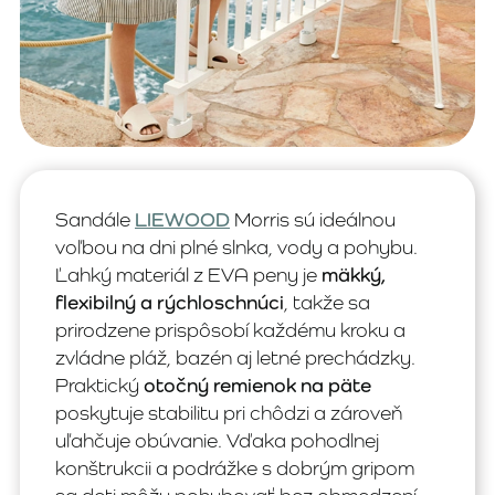
Sandále
LIEWOOD
Morris sú ideálnou
voľbou na dni plné slnka, vody a pohybu.
Ľahký materiál z EVA peny je
mäkký,
flexibilný a rýchloschnúci
, takže sa
prirodzene prispôsobí každému kroku a
zvládne pláž, bazén aj letné prechádzky.
Praktický
otočný remienok na päte
poskytuje stabilitu pri chôdzi a zároveň
uľahčuje obúvanie. Vďaka pohodlnej
konštrukcii a podrážke s dobrým gripom