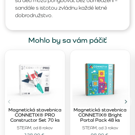
sa deti môžu pohybovať bez obmedzení –
sandále s istotou zvládnu každé letné
dobrodružstvo.
Mohlo by sa vám páčiť
Magnetická stavebnica
Magnetická stavebnica
CONNETIX® PRO
CONNETIX® Bright
Constructor Set 70 ks
Portal Pack 48 ks
STEAM, od 8 rokov
STEAM, od 3 rokov