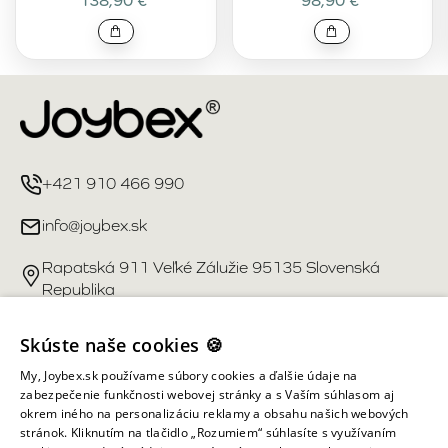
138,90 €
98,90 €
+421 910 466 990
info@joybex.sk
Rapatská 911 Veľké Zálužie 95135 Slovenská
Republika
Užitočné odkazy
Skúste naše cookies 🍪
My, Joybex.sk používame súbory cookies a ďalšie údaje na
Účet
zabezpečenie funkčnosti webovej stránky a s Vaším súhlasom aj
okrem iného na personalizáciu reklamy a obsahu našich webových
stránok. Kliknutím na tlačidlo „Rozumiem“ súhlasíte s využívaním
Informácie obchodu