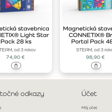
tická stavebnica
Magnetická stav
TIX® Light Star
CONNETIX® Br
Pack 28 ks
Portal Pack 4
TEAM, od 3 rokov
STEAM, od 3 rok
74,90 €
98,90 €
itočné odkazy
Účet
s
Môj účet