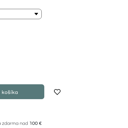
 košíka
a zdarma nad
100 €