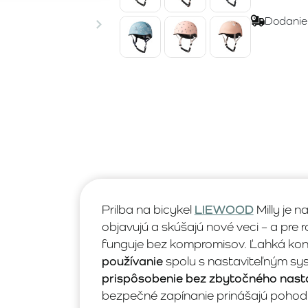
Dodanie
Prilba na bicykel
LIEWOOD
Milly je n
objavujú a skúšajú nové veci – a pre 
funguje bez kompromisov. Ľahká kon
používanie
spolu s nastaviteľným s
prispôsobenie bez zbytočného nast
bezpečné zapínanie prinášajú pohodli