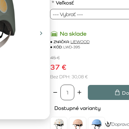
Veľkosť
Na sklade
ZNAČKA:
LIEWOOD
KÓD:
LWD-395
45 €
37 €
Bez DPH: 30,08 €
Do
Dostupné varianty
Doprav