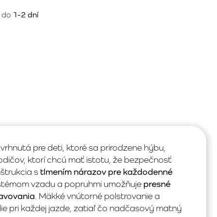
 do
1-2 dní
avrhnutá pre deti, ktoré sa prirodzene hýbu,
rodičov, ktorí chcú mať istotu, že bezpečnosť
štrukcia s
tlmením nárazov pre každodenné
ystémom vzadu a popruhmi umožňuje
presné
avovania
. Mäkké vnútorné polstrovanie a
e pri každej jazde, zatiaľ čo nadčasový matný