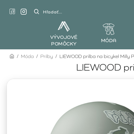
Hľadať...
VÝVOJOVÉ
MÓDA
POMÔCKY
home
Móda
Prilby
LIEWOOD prilba na bicykel Milly 
LIEWOOD pril