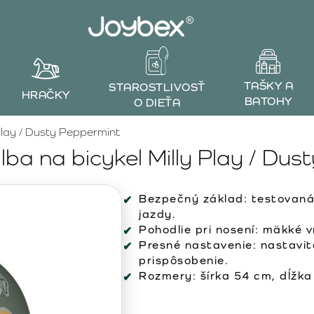
TAŠKY A
STAROSTLIVOSŤ
HRAČKY
BATOHY
O DIEŤA
Play / Dusty Peppermint
ba na bicykel Milly Play / Dus
Bezpečný základ:
testovaná
jazdy.
Pohodlie pri nosení:
mäkké vn
Presné nastavenie:
nastavit
prispôsobenie.
Rozmery:
šírka 54 cm, dĺžka