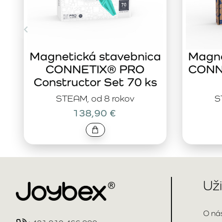
Magnetická stavebnica
Magne
CONNETIX® PRO
CONNE
Constructor Set 70 ks
STEAM, od 8 rokov
S
138,90 €
Už
O ná