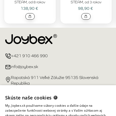
STEAM, od 8 rokov
STEAM, od 3 rokov
138,90 €
98,90 €
+421 910 466 990
info@joybex.sk
Rapatská 911 Veľké Zálužie 95135 Slovenská
Republika
Užitočné odkazy
Skúste naše cookies 🍪
My, Joybex.sk používame súbory cookies a ďalšie údaje na
Účet
zabezpečenie funkčnosti webovej stránky a s Vaším súhlasom aj
okrem iného na personalizáciu reklamy a obsahu našich webových