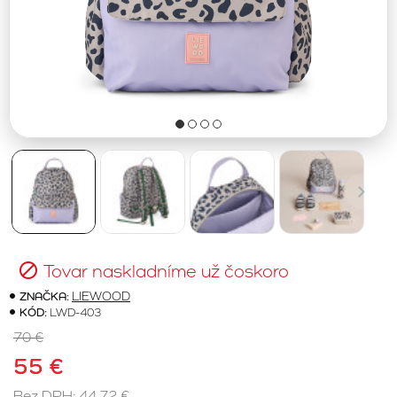
Tovar naskladníme už čoskoro
ZNAČKA:
LIEWOOD
KÓD:
LWD-403
70 €
55 €
Bez DPH: 44,72 €