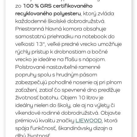
zo
100 % GRS certifikovaného
recyklovaného polyesteru
, ktorý zvláda
každodenné školské dobrodružstvá.
Priestranná hlavná komora obsahuje
samostatnú priehradku na notebook do
veľkosti 13", veľké predné vrecko umožňuje
rýchly prístup k drobnostiam a bočné
vrecko je ideálne na fľašu s nápojom.
Polstrované nastaviteľné ramenné
popruhy spolu s hrudným pásom
zabezpečujú pohodlné nosenie aj pri plnom
zaťažení, zatiaľ čo spevnené dno predlžuje
životnosť batohu. Objem 10 litrov je
ideálny nielen do školy, ale aj na výlety či
víkendové rodinné dobrodružstvá. Objavte
prémiovú kvalitu značky
LIEWOOD
, ktorá
spája funkčnosť, škandinávsky dizajn a
dlhú životnosť.