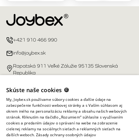
+421 910 466 990
info@joybex.sk
Rapatská 911 Veľké Zálužie 95135 Slovenská
Republika
Užitočné odkazy
Skúste naše cookies 🍪
My, Joybex.sk používame súbory cookies a ďalšie údaje na
Účet
zabezpečenie funkčnosti webovej stránky a s Vaším súhlasom aj
okrem iného na personalizáciu reklamy a obsahu našich webových
stránok. Kliknutím na tlačidlo „Rozumiem“ súhlasíte s využívaním
Informácie obchodu
cookies a predaním údajov o správaní na webe na zobrazenie
cielenej reklamy na sociálnych sieťach a reklamných sieťach na
ďalších weboch.
Zásady ochrany osobných údajov