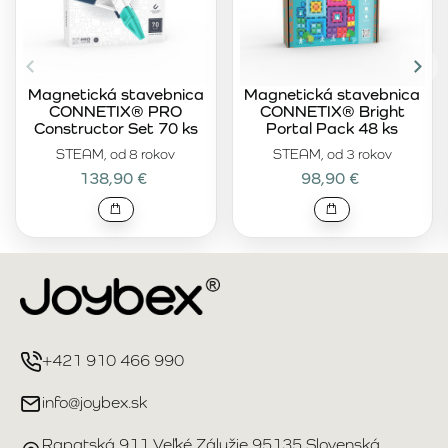
Magnetická stavebnica
Magnetická stavebnica
CONNETIX® PRO
CONNETIX® Bright
Constructor Set 70 ks
Portal Pack 48 ks
STEAM, od 8 rokov
STEAM, od 3 rokov
138,90 €
98,90 €
+421 910 466 990
info@joybex.sk
Rapatská 911 Veľké Zálužie 95135 Slovenská