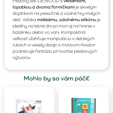
Plážový set LIEWOOD s
vedierkom,
lopatkou a dvoma formičkami
je skvelým
doplnkom na piesočné a vodné hry malých
detí. Vďaka
mäkkému, odolnému silikónu
je
ideálny na letné dni pri mori aj na hranie v
bazéniku alebo vo vani. Kompaktná
veľkosť uľahčuje manipuláciu v detských
rukách a veselý dizajn s motívom Aviator
podnecuje fantáziu pri tvorbe pieskových
výtvorov.
Mohlo by sa vám páčiť