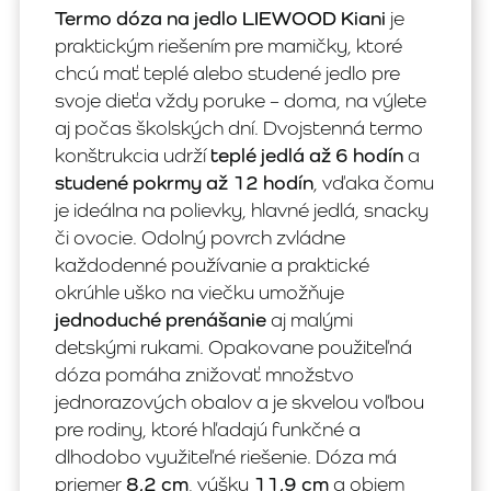
Termo dóza na jedlo LIEWOOD Kiani
je
praktickým riešením pre mamičky, ktoré
chcú mať teplé alebo studené jedlo pre
svoje dieťa vždy poruke – doma, na výlete
aj počas školských dní. Dvojstenná termo
konštrukcia udrží
teplé jedlá až 6 hodín
a
studené pokrmy až 12 hodín
, vďaka čomu
je ideálna na polievky, hlavné jedlá, snacky
či ovocie. Odolný povrch zvládne
každodenné používanie a praktické
okrúhle uško na viečku umožňuje
jednoduché prenášanie
aj malými
detskými rukami. Opakovane použiteľná
dóza pomáha znižovať množstvo
jednorazových obalov a je skvelou voľbou
pre rodiny, ktoré hľadajú funkčné a
dlhodobo využiteľné riešenie. Dóza má
priemer
8,2 cm
, výšku
11,9 cm
a objem