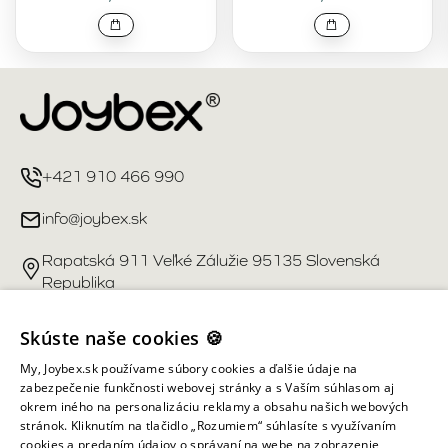
+421 910 466 990
info@joybex.sk
Rapatská 911 Veľké Zálužie 95135 Slovenská
Republika
Užitočné odkazy
Skúste naše cookies 🍪
My, Joybex.sk používame súbory cookies a ďalšie údaje na
Účet
zabezpečenie funkčnosti webovej stránky a s Vaším súhlasom aj
okrem iného na personalizáciu reklamy a obsahu našich webových
stránok. Kliknutím na tlačidlo „Rozumiem“ súhlasíte s využívaním
Informácie obchodu
cookies a predaním údajov o správaní na webe na zobrazenie