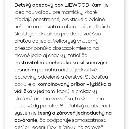
Detský obedový box LIEWOOD Kamil
je
ideálnou voľbou pre mamičky, ktoré
hľadajú priestranné, praktické a odolné
riešenie na desiatu či obed počas dlhších
školských dní alebo pre deti s väčšou
chuťou do jedla. Veľkorysý vnútorný
priestor ponúka dostatok miesta na
hlavné jedlo aj snacky, zatiaľ čo
nastaviteľná priehradka so silikónovým
tesnením
pomáha udržať jednotlivé
potraviny oddelené a čerstvé. Súčasťou
boxu je aj
kombinovaný príbor – lyžička a
vidlička v jednom
, ktorý je prakticky
uložený priamo vo viečku, takže ho má
dieťa vždy po ruke. Spoľahlivý uzatvárací
systém je
tesný a zároveň jednoduchý na
otváranie
, čo podporuje samostatnosť
detí pri jedení. Box je ľahký, no zároveň