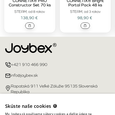
CONNETIX® PRO
CONNETIX® Bright
Constructor Set 70 ks
Portal Pack 48 ks
STEAM, od 8 rokov
STEAM, od 3 rokov
138,90 €
98,90 €
+421 910 466 990
info@joybex.sk
Rapatská 911 Veľké Zálužie 95135 Slovenská
Republika
Užitočné odkazy
Skúste naše cookies 🍪
My, Joybex.sk používame súbory cookies a ďalšie údaje na