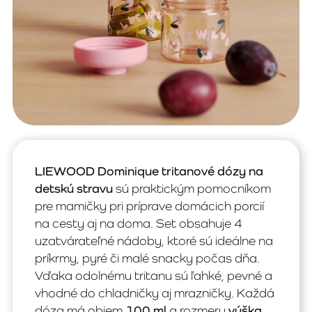
LIEWOOD Dominique tritanové dózy na
detskú stravu
sú praktickým pomocníkom
pre mamičky pri príprave domácich porcií
na cesty aj na doma. Set obsahuje 4
uzatvárateľné nádoby, ktoré sú ideálne na
príkrmy, pyré či malé snacky počas dňa.
Vďaka odolnému tritanu sú ľahké, pevné a
vhodné do chladničky aj mrazničky. Každá
dóza má objem
100 ml
a rozmery
výška