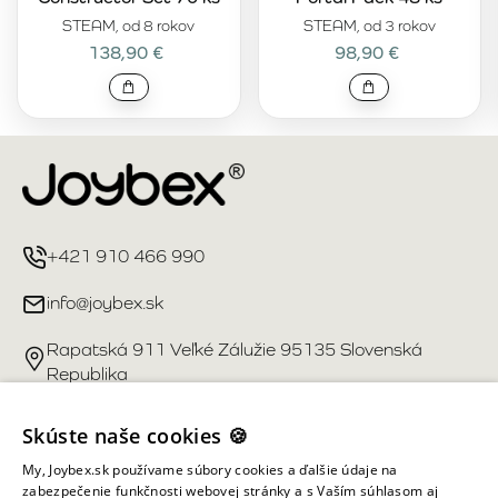
STEAM, od 8 rokov
STEAM, od 3 rokov
138,90 €
98,90 €
+421 910 466 990
info@joybex.sk
Rapatská 911 Veľké Zálužie 95135 Slovenská
Republika
Užitočné odkazy
Skúste naše cookies 🍪
My, Joybex.sk používame súbory cookies a ďalšie údaje na
Účet
zabezpečenie funkčnosti webovej stránky a s Vaším súhlasom aj