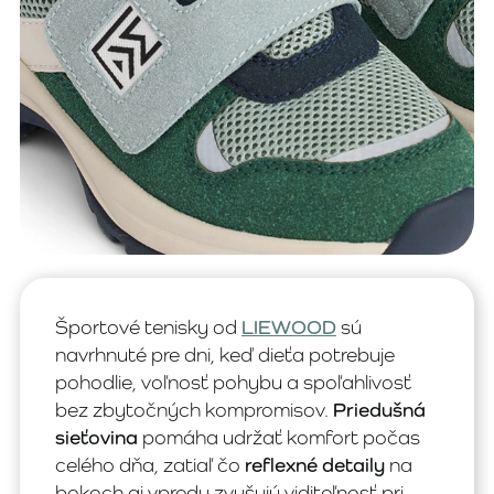
Športové tenisky od
LIEWOOD
sú
navrhnuté pre dni, keď dieťa potrebuje
pohodlie, voľnosť pohybu a spoľahlivosť
bez zbytočných kompromisov.
Priedušná
sieťovina
pomáha udržať komfort počas
celého dňa, zatiaľ čo
reflexné detaily
na
bokoch aj vpredu zvyšujú viditeľnosť pri