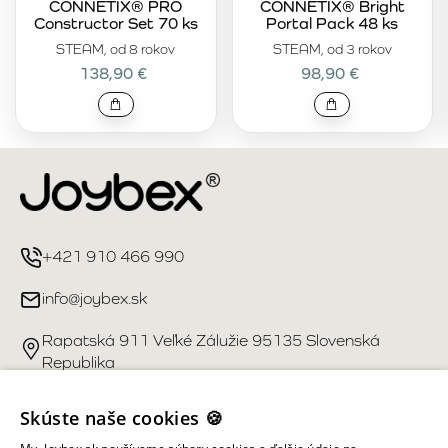
CONNETIX® PRO
CONNETIX® Bright
Constructor Set 70 ks
Portal Pack 48 ks
STEAM, od 8 rokov
STEAM, od 3 rokov
138,90 €
98,90 €
+421 910 466 990
info@joybex.sk
Rapatská 911 Veľké Zálužie 95135 Slovenská
Republika
Užitočné odkazy
Skúste naše cookies 🍪