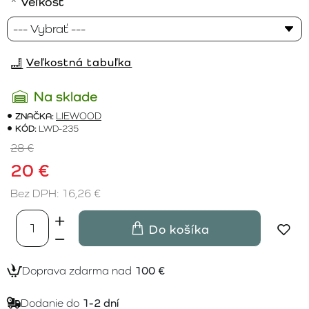
Veľkosť
Veľkostná tabuľka
Na sklade
ZNAČKA:
LIEWOOD
KÓD:
LWD-235
28 €
20 €
Bez DPH: 16,26 €
Do košíka
Doprava zdarma nad
100 €
Dodanie do
1-2 dní