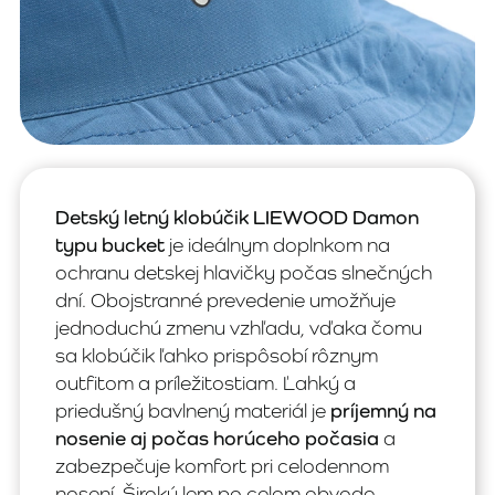
Detský letný klobúčik LIEWOOD Damon
typu bucket
je ideálnym doplnkom na
ochranu detskej hlavičky počas slnečných
dní. Obojstranné prevedenie umožňuje
jednoduchú zmenu vzhľadu, vďaka čomu
sa klobúčik ľahko prispôsobí rôznym
outfitom a príležitostiam. Ľahký a
priedušný bavlnený materiál je
príjemný na
nosenie aj počas horúceho počasia
a
zabezpečuje komfort pri celodennom
nosení. Široký lem po celom obvode