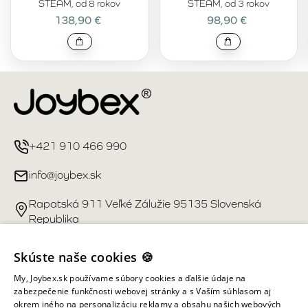
STEAM, od 8 rokov
STEAM, od 3 rokov
138,90 €
98,90 €
+421 910 466 990
info@joybex.sk
Rapatská 911 Veľké Zálužie 95135 Slovenská
Republika
Užitočné odkazy
Skúste naše cookies 🍪
My, Joybex.sk používame súbory cookies a ďalšie údaje na
Účet
zabezpečenie funkčnosti webovej stránky a s Vaším súhlasom aj
okrem iného na personalizáciu reklamy a obsahu našich webových