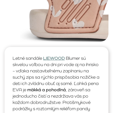
Letné sandále
LIEWOOD
Blumer sú
skvelou voľbou na dni pri vode aj na ihrisko
– vďaka nastaviteľnému zapínaniu na
suchý zips sa rýchlo prispôsobia nožičke a
deti ich zvládnu obuť aj samé. Ľahká pena
EVA je
mäkká a pohodlná
, zároveň sa
jednoducho čistí a nezdržiava vás po
každom dobrodružstve. Protišmykové
podrážky s roztomilým reliéfom pandy