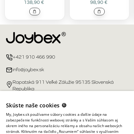
138,90 €
98,90 €
+421 910 466 990
info@joybex.sk
Rapatská 911 Veľké Zálužie 95135 Slovenská
Republika
Užitočné odkazy
Skúste naše cookies 🍪
My, Joybex.sk používame súbory cookies a ďalšie údaje na
Účet
zabezpečenie funkčnosti webovej stránky a s Vaším súhlasom aj
okrem iného na personalizáciu reklamy a obsahu našich webových
stránok. Kliknutím na tlačidlo „Rozumiem“ súhlasíte s využívaním
Informácie obchodu