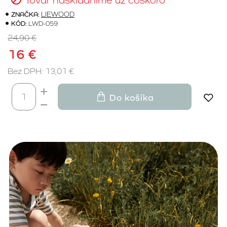
ZNAČKA:
LIEWOOD
KÓD:
LWD-059
24,90 €
16 €
Bez DPH: 13,01 €
Do košíka