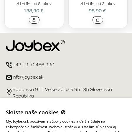
STEAM, od 8 rokov
STEAM, od 3 rokov
138,90 €
98,90 €
+421 910 466 990
info@joybex.sk
Rapatská 911 Veľké Zálužie 95135 Slovenská
Republika
Užitočné odkazy
Skúste naše cookies 🍪
My, Joybex.sk používame súbory cookies a ďalšie údaje na
Účet
zabezpečenie funkčnosti webovej stránky a s Vaším súhlasom aj