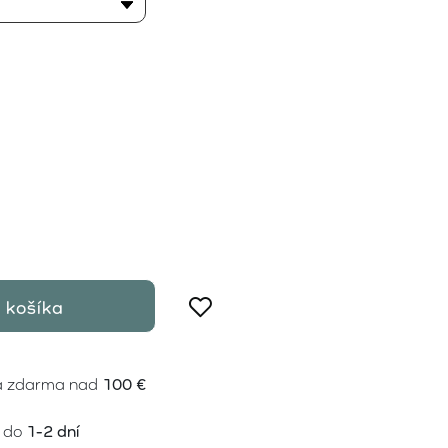
 košíka
a zdarma nad
100 €
 do
1-2 dní