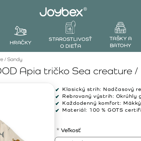
TAŠKY A
STAROSTLIVOSŤ
HRAČKY
BATOHY
O DIEŤA
e / Sandy
D Apia tričko Sea creature /
Klasický strih:
Nadčasový reg
Rebrovaný výstrih:
Okrúhly go
Každodenný komfort:
Mäkký 
Materiál:
100 % GOTS certifi
Veľkosť