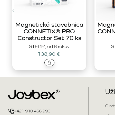
Magnetická stavebnica
Magne
CONNETIX® PRO
CONNE
Constructor Set 70 ks
STEAM, od 8 rokov
S
138,90 €
Už
O ná
+421 910 466 990