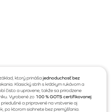
áklad, ktorý prináša
jednoduchosť bez
ania. Klasický strih s krátkym rukávom a
í čisto a upravene, takže sa prirodzene
níku. Vyrobené zo
100 % GOTS certifikovanej
, priedušné a pripravené na vrstvenie aj
k, po ktorom siahnete bez premýšľania.