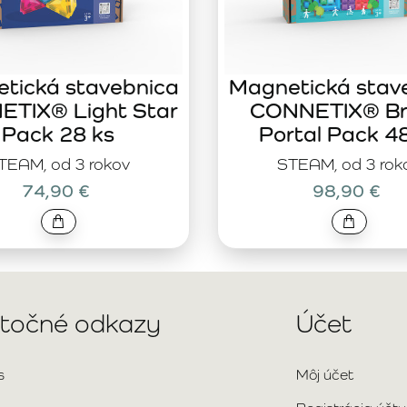
tická stavebnica
Magnetická stav
TIX® Light Star
CONNETIX® Br
Pack 28 ks
Portal Pack 4
TEAM, od 3 rokov
STEAM, od 3 rok
74,90 €
98,90 €
itočné odkazy
Účet
s
Môj účet