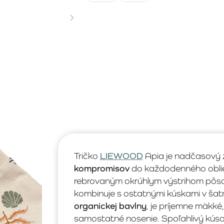
Tričko
LIEWOOD
Apia je nadčasový z
kompromisov
do každodenného obliek
rebrovaným okrúhlym výstrihom pôsob
kombinuje s ostatnými kúskami v šat
organickej bavlny
, je príjemne mäkké
samostatné nosenie. Spoľahlivý kúso