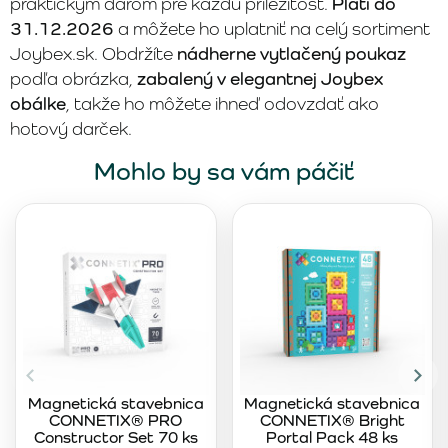
praktickým darom pre každú príležitosť.
Platí do
31.12.2026
a môžete ho uplatniť na celý sortiment
Joybex.sk. Obdržíte
nádherne vytlačený poukaz
podľa obrázka,
zabalený v elegantnej Joybex
obálke
, takže ho môžete ihneď odovzdať ako
hotový darček.
Mohlo by sa vám páčiť
Magnetická stavebnica
Magnetická stavebnica
CONNETIX® PRO
CONNETIX® Bright
Constructor Set 70 ks
Portal Pack 48 ks