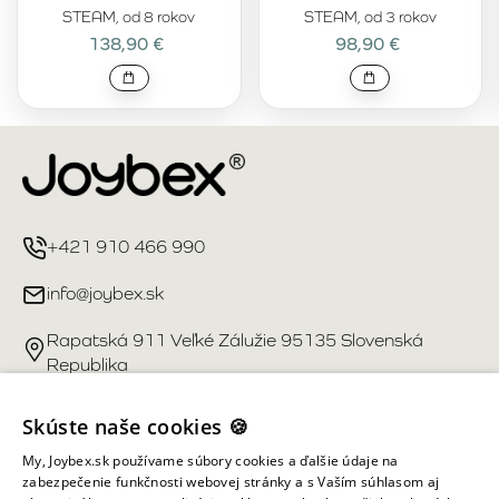
STEAM, od 8 rokov
STEAM, od 3 rokov
138,90 €
98,90 €
+421 910 466 990
info@joybex.sk
Rapatská 911 Veľké Zálužie 95135 Slovenská
Republika
Užitočné odkazy
Skúste naše cookies 🍪
My, Joybex.sk používame súbory cookies a ďalšie údaje na
Účet
zabezpečenie funkčnosti webovej stránky a s Vaším súhlasom aj