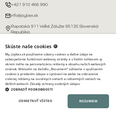
+421 910 466 990
info@joybex.sk
Rapatská 911 Veľké Zálužie 95135 Slovenská
Republika
Užitočné odkazy
Skúste naše cookies 🍪
My, Joybex.sk používame súbory cookies a ďalšie údaje na
Účet
zabezpečenie funkčnosti webovej stránky a s Vaším súhlasom aj
okrem iného na personalizáciu reklamy a obsahu našich webových
stránok. Kliknutím na tlačidlo „Rozumiem“ súhlasíte s využívaním
Informácie obchodu
cookies a predaním údajov o správaní na webe na zobrazenie
cielenej reklamy na sociálnych sieťach a reklamných sieťach na
ďalších weboch.
Zásady ochrany osobných údajov
Všetky práva vyhradené ©
2026
Joybex.sk
ZOBRAZIŤ PODROBNOSTI
ODMIETNUŤ VŠETKO
ROZUMIEM