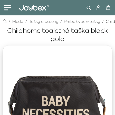
home
Móda
Tašky a batohy
Prebaľovacie tašky
Chil
Childhome toaletná taška black
gold