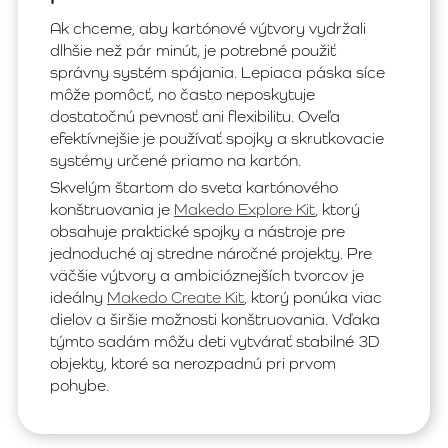
Ak chceme, aby kartónové výtvory vydržali
dlhšie než pár minút, je potrebné použiť
správny systém spájania. Lepiaca páska síce
môže pomôcť, no často neposkytuje
dostatočnú pevnosť ani flexibilitu. Oveľa
efektívnejšie je používať spojky a skrutkovacie
systémy určené priamo na kartón.
Skvelým štartom do sveta kartónového
konštruovania je
Makedo Explore Kit
, ktorý
obsahuje praktické spojky a nástroje pre
jednoduché aj stredne náročné projekty. Pre
väčšie výtvory a ambicióznejších tvorcov je
ideálny
Makedo Create Kit
, ktorý ponúka viac
dielov a širšie možnosti konštruovania. Vďaka
týmto sadám môžu deti vytvárať stabilné 3D
objekty, ktoré sa nerozpadnú pri prvom
pohybe.