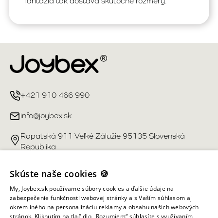
fantázia tak dostáva skutočné rozmery.
+421 910 466 990
info@joybex.sk
Rapatská 911 Veľké Zálužie 95135 Slovenská
Republika
Užitočné odkazy
Skúste naše cookies 🍪
My, Joybex.sk používame súbory cookies a ďalšie údaje na
Účet
zabezpečenie funkčnosti webovej stránky a s Vaším súhlasom aj
okrem iného na personalizáciu reklamy a obsahu našich webových
stránok. Kliknutím na tlačidlo „Rozumiem“ súhlasíte s využívaním