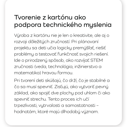
Tvorenie z kartónu ako
podpora technického myslenia
Výroba z kartónu nie je len o kreativite, ale aj o
rozvoji dôležitých zručností. Pri plánovaní
projektu sa deti učia logicky premýšľať, riešiť
problémy a testovať funkčnosť svojich riešení.
Ide o prirodzený spôsob, ako rozvíjať STEM
zručnosti (veda, technológia, inžinierstvo a
matematika) hravou formou.
Pri tvorení deti skúšajú, čo drží, čo je stabilné a
čo sa musí spevniť. Zisťujú, ako vytvoriť pevný
základ, ako spojiť dve plochy pod uhlom či ako
spevniť strechu. Tento proces ich učí
trpezlivosti, vytrvalosti a samostatnosti –
hodnotám, ktoré majú dlhodobý význam.