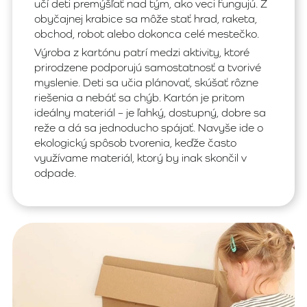
učí deti premýšľať nad tým, ako veci fungujú. Z
obyčajnej krabice sa môže stať hrad, raketa,
obchod, robot alebo dokonca celé mestečko.
Výroba z kartónu patrí medzi aktivity, ktoré
prirodzene podporujú samostatnosť a tvorivé
myslenie. Deti sa učia plánovať, skúšať rôzne
riešenia a nebáť sa chýb. Kartón je pritom
ideálny materiál – je ľahký, dostupný, dobre sa
reže a dá sa jednoducho spájať. Navyše ide o
ekologický spôsob tvorenia, keďže často
využívame materiál, ktorý by inak skončil v
odpade.