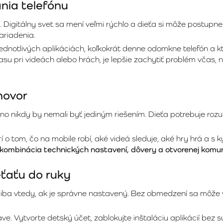
ania telefónu
igitálny svet sa mení veľmi rýchlo a dieťa si môže postupne 
ariadenia.
ednotlivých aplikáciách, koľkokrát denne odomkne telefón a kt
asu pri videách alebo hrách, je lepšie zachytiť problém včas,
hovor
, no nikdy by nemali byť jediným riešením. Dieťa potrebuje ro
rí o tom, čo na mobile robí, aké videá sleduje, aké hry hrá a 
 kombinácia technických nastavení, dôvery a otvorenej komu
eťaťu do ruky
iba vtedy, ak je správne nastavený. Bez obmedzení sa môže v
ave. Vytvorte detský účet, zablokujte inštaláciu aplikácií be