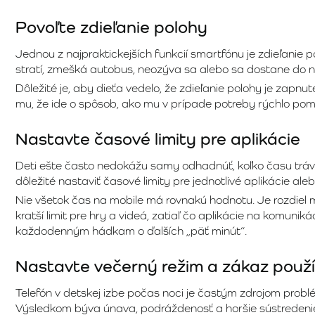
Povoľte zdieľanie polohy
Jednou z najpraktickejších funkcií smartfónu je zdieľanie
stratí, zmešká autobus, neozýva sa alebo sa dostane do ne
Dôležité je, aby dieťa vedelo, že zdieľanie polohy je zapnut
mu, že ide o spôsob, ako mu v prípade potreby rýchlo po
Nastavte časové limity pre aplikácie
Deti ešte často nedokážu samy odhadnúť, koľko času trávia 
dôležité nastaviť časové limity pre jednotlivé aplikácie aleb
Nie všetok čas na mobile má rovnakú hodnotu. Je rozdiel m
kratší limit pre hry a videá, zatiaľ čo aplikácie na komun
každodenným hádkam o ďalších „päť minút“.
Nastavte večerný režim a zákaz použí
Telefón v detskej izbe počas noci je častým zdrojom problé
Výsledkom býva únava, podráždenosť a horšie sústredeni