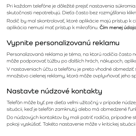
Pri každom telefóne je dôležité prejsť nastavenia súkromia
skutočnosti nepotrebujú. Dieťa často bez rozmýšľania klikn
Rodič by mal skontrolovať, ktoré aplikácie majú prístup k
aplikácia nemusí mať prístup k mikrofónu.
Čím menej údajov
Vypnite personalizovanú reklamu
Personalizovaná reklama je téma, na ktorú rodičia často 
môže podporovať túžbu po ďalších hrách, nákupoch, aplik
V nastaveniach účtu a telefónu je preto vhodné obmedziť sl
množstvo cielenej reklamy, ktorá môže ovplyvňovať jeho sp
Nastavte núdzové kontakty
Telefón môže byť pre dieťa veľmi užitočný v prípade núdze
situácii, keď je telefón zamknutý alebo má obmedzené fun
Do núdzových kontaktov by mali patriť rodičia, prípadne st
pokoji vyskúšať. Takéto nastavenie môže v kritickej situácii