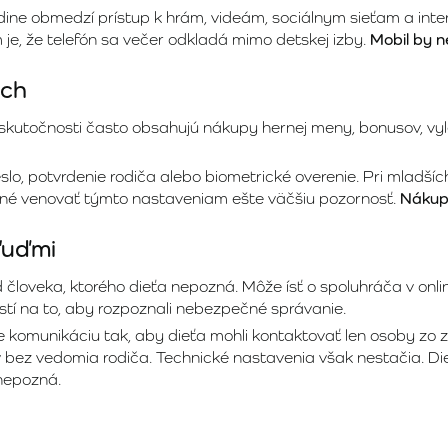
hodine obmedzí prístup k hrám, videám, sociálnym sieťam a int
je, že telefón sa večer odkladá mimo detskej izby.
Mobil by n
ách
 skutočnosti často obsahujú nákupy hernej meny, bonusov, vyl
slo, potvrdenie rodiča alebo biometrické overenie. Pri mladší
rebné venovať týmto nastaveniam ešte väčšiu pozornosť.
Nákupy
ľuďmi
loveka, ktorého dieťa nepozná. Môže ísť o spoluhráča v online
tí na to, aby rozpoznali nebezpečné správanie.
te komunikáciu tak, aby dieťa mohli kontaktovať len osoby zo
ez vedomia rodiča. Technické nastavenia však nestačia. Dieťa
 nepozná.