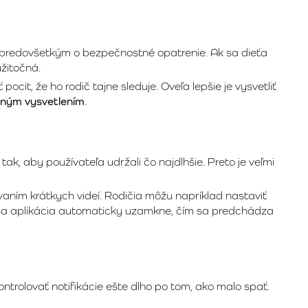
le predovšetkým o bezpečnostné opatrenie. Ak sa dieťa
žitočná.
ocit, že ho rodič tajne sleduje. Oveľa lepšie je vysvetliť
sným vysvetlením
.
ak, aby používateľa udržali čo najdlhšie. Preto je veľmi
aním krátkych videí. Rodičia môžu napríklad nastaviť
itu sa aplikácia automaticky uzamkne, čím sa predchádza
ntrolovať notifikácie ešte dlho po tom, ako malo spať.