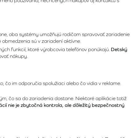
erného používania, nechcených nákupov aj kontaktu s
iPhone, oba systémy umožňujú rodičom spravovať zariadenie
ké obmedzenia sú v zariadení aktívne.
ných funkcií, ktoré výrobcovia telefónov ponúkajú.
Detský
vovať nákupy.
to, čo im odporučia spolužiaci alebo čo vidia v reklame.
m, čo sa do zariadenia dostane. Niektoré aplikácie totiž
ácií nie je zbytočná kontrola, ale dôležitý bezpečnostný