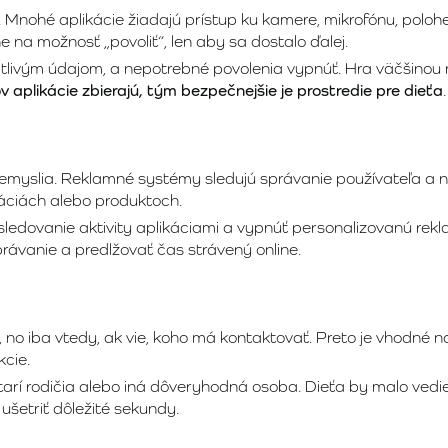
. Mnohé aplikácie žiadajú prístup ku kamere, mikrofónu, poloh
e na možnosť „povoliť“, len aby sa dostalo ďalej.
 citlivým údajom, a nepotrebné povolenia vypnúť. Hra väčšino
 aplikácie zbierajú, tým bezpečnejšie je prostredie pre dieťa
.
nemyslia. Reklamné systémy sledujú správanie používateľa a 
áciách alebo produktoch.
edovanie aktivity aplikáciami a vypnúť personalizovanú reklam
rávanie a predlžovať čas strávený online.
, no iba vtedy, ak vie, koho má kontaktovať. Preto je vhodné 
kcie.
arí rodičia alebo iná dôveryhodná osoba. Dieťa by malo vedieť,
 ušetriť dôležité sekundy.