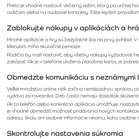
Preto je vhodné nastaviť večerný režim, ktorý po určitej 
rodičom alebo na núdzové kontakty. Ešte lepším pravidlom 
Zablokujte nákupy v aplikáciách a hr
Mnohé aplikácie a hry sú bezplatné iba na prvý pohľad. V
kliknutím míňa skutočné peniaze.
Rodičia by mali nastaviť, aby všetky nákupy vyžadovali he
zakázať. Ak je v telefóne uložená platobná karta, je pot
Obmedzte komunikáciu s neznámymi 
Veľké množstvo online rizík začína nenápadnou správou od č
vydáva za rovesníka. Deti často nemajú dostatok skúsenos
Ak to telefón alebo konkrétna aplikácia umožňuje, nastav
je vhodné obmedziť možnosť pridávania nových kontaktov b
adresu, školu ani osobné informácie nikomu, koho osobne
Skontrolujte nastavenia súkromia