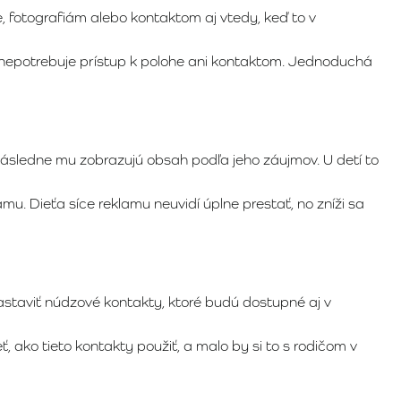
e, fotografiám alebo kontaktom aj vtedy, keď to v
u nepotrebuje prístup k polohe ani kontaktom. Jednoduchá
následne mu zobrazujú obsah podľa jeho záujmov. U detí to
u. Dieťa síce reklamu neuvidí úplne prestať, no zníži sa
nastaviť núdzové kontakty, ktoré budú dostupné aj v
 ako tieto kontakty použiť, a malo by si to s rodičom v