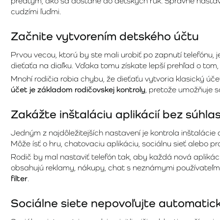
predtým, ako sa dostane do detských rúk. Správne nastav
cudzími ľuďmi.
Začnite vytvorením detského účtu
Prvou vecou, ktorú by ste mali urobiť po zapnutí telefónu
dieťaťa na diaľku. Vďaka tomu získate lepší prehľad o tom,
Mnohí rodičia robia chybu, že dieťaťu vytvoria klasický ú
účet je základom rodičovskej kontroly
, pretože umožňuje s
Zakážte inštaláciu aplikácií bez súhla
Jedným z najdôležitejších nastavení je kontrola inštalácie 
Môže ísť o hru, chatovaciu aplikáciu, sociálnu sieť alebo 
Rodič by mal nastaviť telefón tak, aby každá nová aplikác
obsahujú reklamy, nákupy, chat s neznámymi používateľmi 
filter
.
Sociálne siete nepovoľujte automatic