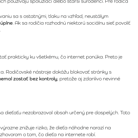
ich používajú spolužiaci alebo starší súrodenci. Pre rodiča
niu sa s ostatnými, tlaku na vzhľad, neustálym
 úplne
. Ak sa rodičia rozhodnú niektorú sociálnu sieť povoliť
.
ať prakticky ku všetkému, čo internet ponúka. Preto je
a. Rodičovské nástroje dokážu blokovať stránky s
nemal zostať bez kontroly
, pretože aj zdanlivo nevinné
sa dieťaťu nezobrazoval obsah určený pre dospelých. Toto
ýrazne znižuje riziko, že dieťa náhodne narazí na
hovorom o tom, čo dieťa na internete robí.