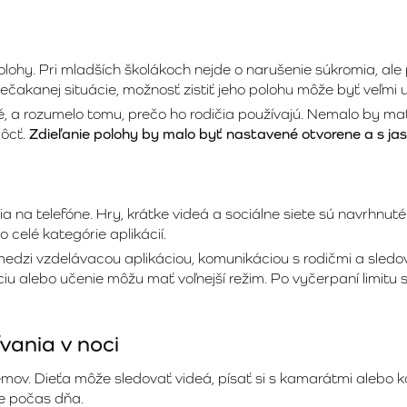
 polohy. Pri mladších školákoch nejde o narušenie súkromia, a
čakanej situácie, možnosť zistiť jeho polohu môže byť veľmi u
é, a rozumelo tomu, prečo ho rodičia používajú. Nemalo by mať p
môcť.
Zdieľanie polohy by malo byť nastavené otvorene a s ja
na telefóne. Hry, krátke videá a sociálne siete sú navrhnuté t
o celé kategórie aplikácií.
edzi vzdelávacou aplikáciou, komunikáciou s rodičmi a sledov
ikáciu alebo učenie môžu mať voľnejší režim. Po vyčerpaní lim
vania v noci
mov. Dieťa môže sledovať videá, písať si s kamarátmi alebo ko
e počas dňa.