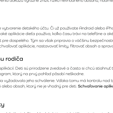
enia dokážu výrazne znížiť riziko nevhodného obsahu, nadm
, je vytvorenie detského účtu. Či už používate Android alebo 
 aké aplikácie dieťa používa, koľko času trávi na telefóne a a
čet pre dospelého. Tým sa však pripravia o väčšinu bezpečnost
chvaľovať aplikácie, nastavovať limity, filtrovať obsah a spra
su rodiča
aplikácií. Deti sú prirodzene zvedavé a často si chcú stiahnuť 
program, ktorý na prvý pohľad pôsobí neškodne.
ia vyžadovala jeho schválenie. Vďaka tomu má kontrolu nad tý
alebo obsah, ktorý nie je vhodný pre deti.
Schvaľovanie aplik
ky