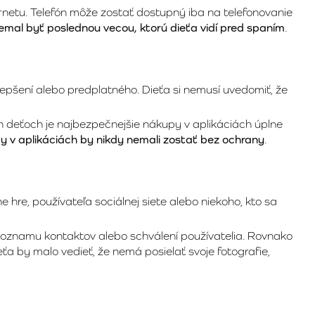
ernetu. Telefón môže zostať dostupný iba na telefonovanie
emal byť poslednou vecou, ktorú dieťa vidí pred spaním
.
epšení alebo predplatného. Dieťa si nemusí uvedomiť, že
ch deťoch je najbezpečnejšie nákupy v aplikáciách úplne
 v aplikáciách by nikdy nemali zostať bez ochrany
.
 hre, používateľa sociálnej siete alebo niekoho, kto sa
 zoznamu kontaktov alebo schválení používatelia. Rovnako
 by malo vedieť, že nemá posielať svoje fotografie,