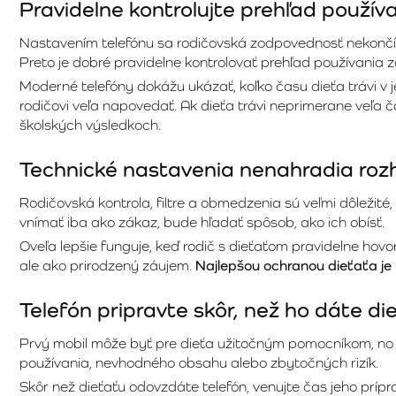
Pravidelne kontrolujte prehľad použív
Nastavením telefónu sa rodičovská zodpovednosť nekončí. D
Preto je dobré pravidelne kontrolovať prehľad používania z
Moderné telefóny dokážu ukázať, koľko času dieťa trávi v j
rodičovi veľa napovedať. Ak dieťa trávi neprimerane veľa č
školských výsledkoch.
Technické nastavenia nenahradia roz
Rodičovská kontrola, filtre a obmedzenia sú veľmi dôležité
vnímať iba ako zákaz, bude hľadať spôsob, ako ich obísť.
Oveľa lepšie funguje, keď rodič s dieťaťom pravidelne hovo
ale ako prirodzený záujem.
Najlepšou ochranou dieťaťa je
Telefón pripravte skôr, než ho dáte di
Prvý mobil môže byť pre dieťa užitočným pomocníkom, no 
používania, nevhodného obsahu alebo zbytočných rizík.
Skôr než dieťaťu odovzdáte telefón, venujte čas jeho prípr