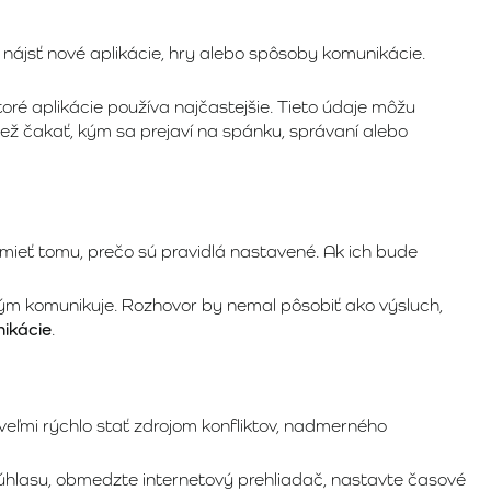
nájsť nové aplikácie, hry alebo spôsoby komunikácie.
oré aplikácie používa najčastejšie. Tieto údaje môžu
 než čakať, kým sa prejaví na spánku, správaní alebo
zumieť tomu, prečo sú pravidlá nastavené. Ak ich bude
s kým komunikuje. Rozhovor by nemal pôsobiť ako výsluch,
nikácie
.
eľmi rýchlo stať zdrojom konfliktov, nadmerného
z súhlasu, obmedzte internetový prehliadač, nastavte časové