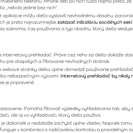
a mobilného telefónu. Mnohé deti po nich túžia najmä preto, že 
ťa „nebolo jediné bez nich“.
 aplikácie môžu dieťa vystaviť nevhodnému obsahu, porovnáva
och je preto najrozumnejšie
zakázať inštaláciu sociálnych sietí
ia súkromia, čas používania a typ obsahu, ktorý dieťa sleduje
 internetový prehliadač. Práve cez neho sa dieťa dokáže dost
hu pre dospelých a filtrovanie nevhodných stránok.
e webové stránky alebo úplne obmedziť používanie prehliadač
lebo nebezpečnými výzvami.
Internetový prehliadač by nikdy 
ie je pripravené.
astavenie. Pomáha filtrovať výsledky vyhľadávania tak, aby 
či, ale aj vo vyhľadávači, ktorý dieťa používa.
 je dokonalé a nedokáže zachytiť úplne všetko. Napriek tomu v
unguje v kombinácii s rodičovskou kontrolou a pravidelným roz