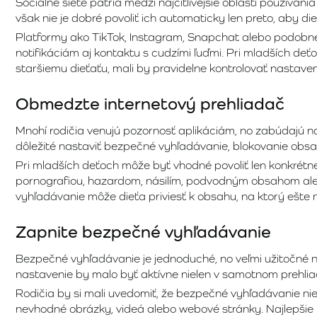
Sociálne siete patria medzi najcitlivejšie oblasti používani
však nie je dobré povoliť ich automaticky len preto, aby die
Platformy ako TikTok, Instagram, Snapchat alebo podobné
notifikáciám aj kontaktu s cudzími ľuďmi. Pri mladších deť
staršiemu dieťaťu, mali by pravidelne kontrolovať nastaven
Obmedzte internetový prehliadač
Mnohí rodičia venujú pozornosť aplikáciám, no zabúdajú na
dôležité nastaviť bezpečné vyhľadávanie, blokovanie obsa
Pri mladších deťoch môže byť vhodné povoliť len konkrétn
pornografiou, hazardom, násilím, podvodným obsahom a
vyhľadávanie môže dieťa priviesť k obsahu, na ktorý ešte n
Zapnite bezpečné vyhľadávanie
Bezpečné vyhľadávanie je jednoduché, no veľmi užitočné n
nastavenie by malo byť aktívne nielen v samotnom prehliada
Rodičia by si mali uvedomiť, že bezpečné vyhľadávanie nie
nevhodné obrázky, videá alebo webové stránky. Najlepšie f