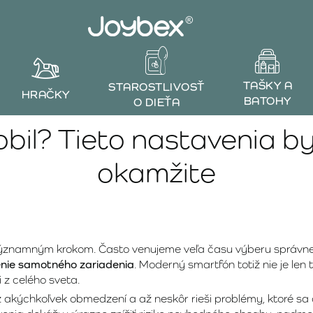
TAŠKY A
STAROSTLIVOSŤ
HRAČKY
BATOHY
O DIEŤA
obil? Tieto nastavenia by
okamžite
významným krokom. Často venujeme veľa času výberu správne
nie samotného zariadenia
. Moderný smartfón totiž nie je len 
 z celého sveta.
akýchkoľvek obmedzení a až neskôr rieši problémy, ktoré sa ob