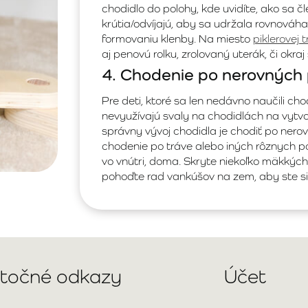
chodidlo do polohy, kde uvidíte, ako sa 
krútia/odvíjajú, aby sa udržala rovnováha.
formovaniu klenby. Na miesto
piklerovej 
aj penovú rolku, zrolovaný uterák, či okraj
4. Chodenie po nerovných
Pre deti, ktoré sa len nedávno naučili cho
nevyužívajú svaly na chodidlách na vyt
správny vývoj chodidla je chodiť po nero
chodenie po tráve alebo iných rôznych p
vo vnútri, doma. Skryte niekoľko mäkkýc
pohoďte rad vankúšov na zem, aby ste si 
itočné odkazy
Účet