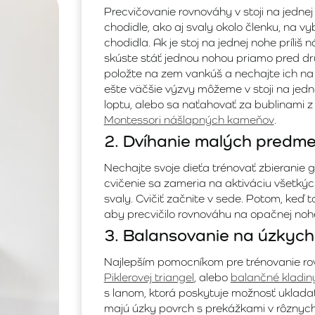
Precvičovanie rovnováhy v stoji na jednej
chodidle, ako aj svaly okolo členku, na v
chodidla. Ak je stoj na jednej nohe príliš
skúste stáť jednou nohou priamo pred druh
položte na zem vankúš a nechajte ich na
ešte väčšie výzvy môžeme v stoji na jed
loptu, alebo sa naťahovať za bublinami z 
Montessori nášlapných kameňov
.
2. Dvíhanie malých predm
Nechajte svoje dieťa trénovať zbieranie 
cvičenie sa zameria na aktiváciu všetký
svaly. Cvičiť začnite v sede. Potom, keď t
aby precvičilo rovnováhu na opačnej noh
3. Balansovanie na úzkyc
Najlepším pomocníkom pre trénovanie rov
Piklerovej triangel
, alebo
balančné kladin
s lanom, ktorá poskytuje možnosť ukladať
majú úzky povrch s prekážkami v rôznych