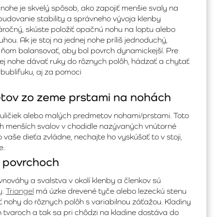
 nohe je skvelý spôsob, ako zapojiť menšie svaly na
ybudovanie stability a správneho vývoja klenby
 náročný, skúste položiť opačnú nohu na loptu alebo
ou. Ak je stoj na jednej nohe príliš jednoduchý,
 ňom balansovať, aby bol povrch dynamickejší. Pre
nej nohe dávať ruky do rôznych polôh, hádzať a chytať
bublifuku, aj za pomoci
etov zo zeme prstami na nohách
guličiek alebo malých predmetov nohami/prstami. Toto
ch menších svalov v chodidle nazývaných vnútorné
o vaše dieťa zvládne, nechajte ho vyskúšať to v stoji,
e.
h povrchoch
nováhy a svalstva v okolí klenby a členkov sú
y
.
Triangel
má úzke drevené tyče alebo lezeckú stenu
 nohy do rôznych polôh s variabilnou záťažou. Kladiny
 tvaroch a tak sa pri chôdzi na kladine dostáva do