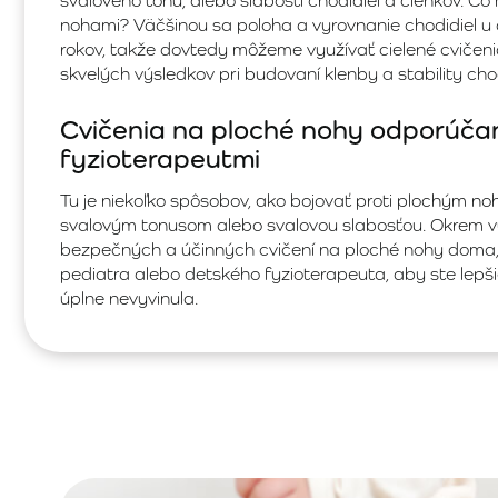
svalového tonu, alebo slabosti chodidiel a členkov. Čo
nohami? Väčšinou sa poloha a vyrovnanie chodidiel u 
rokov, takže dovtedy môžeme využívať cielené cvičen
skvelých výsledkov pri budovaní klenby a stability chod
Cvičenia na ploché nohy odporúča
fyzioterapeutmi
Tu je niekoľko spôsobov, ako bojovať proti plochým 
svalovým tonusom alebo svalovou slabosťou. Okrem v
bezpečných a účinných cvičení na ploché nohy doma, s
pediatra alebo detského fyzioterapeuta, aby ste lepšie
úplne nevyvinula.