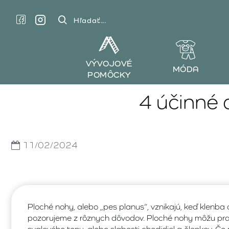
Hľadať...
VÝVOJOVÉ
MÓDA
POMÔCKY
4 účinné 
11/02/2024
Ploché nohy, alebo „pes planus“, vznikajú, keď klenba c
pozorujeme z rôznych dôvodov. Ploché nohy môžu pr