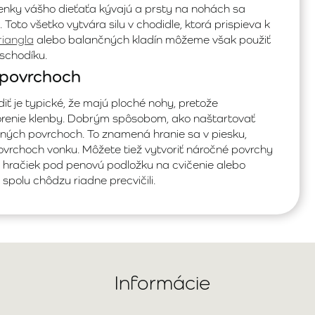
členky vášho dieťaťa kývajú a prsty na nohách sa
 Toto všetko vytvára silu v chodidle, ktorá prispieva k
triangla
alebo balančných kladín môžeme však použiť
 schodíku.
 povrchoch
diť je typické, že majú ploché nohy, pretože
vorenie klenby. Dobrým spôsobom, ako naštartovať
vných povrchoch. To znamená hranie sa v piesku,
ovrchoch vonku. Môžete tiež vytvoriť náročné povrchy
h hračiek pod penovú podložku na cvičenie alebo
spolu chôdzu riadne precvičili.
Informácie