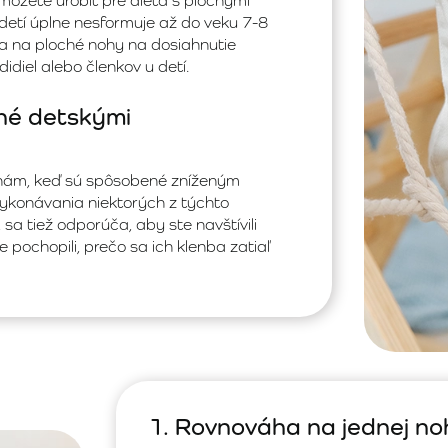
 môžete urobiť pre dieťa s plochými
detí úplne nesformuje až do veku 7-8
ia na ploché nohy na dosiahnutie
idiel alebo členkov u detí.
né detskými
nohám, keď sú spôsobené zníženým
ykonávania niektorých z týchto
a tiež odporúča, aby ste navštívili
 pochopili, prečo sa ich klenba zatiaľ
1. Rovnováha na jednej no