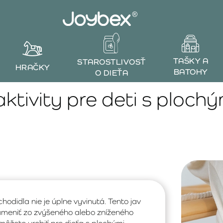
TAŠKY A
STAROSTLIVOSŤ
HRAČKY
BATOHY
O DIEŤA
aktivity pre deti s ploch
hodidla nie je úplne vyvinutá. Tento jav
ameniť zo zvýšeného alebo zníženého