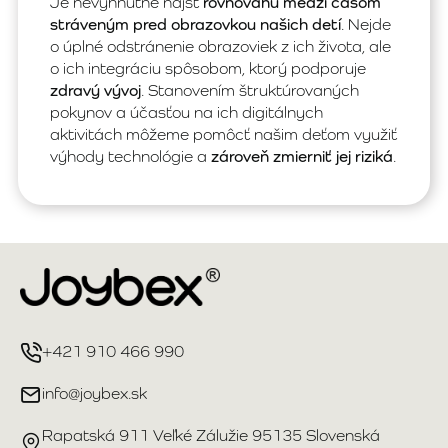
Je nevyhnutné nájsť
rovnováhu medzi časom
stráveným pred obrazovkou našich detí
. Nejde
o úplné odstránenie obrazoviek z ich života, ale
o ich integráciu spôsobom, ktorý podporuje
zdravý vývoj
. Stanovením štruktúrovaných
pokynov a účasťou na ich digitálnych
aktivitách môžeme pomôcť našim deťom využiť
výhody technológie a
zároveň zmierniť jej riziká
.
+421 910 466 990
info@joybex.sk
Rapatská 911 Veľké Zálužie 95135 Slovenská