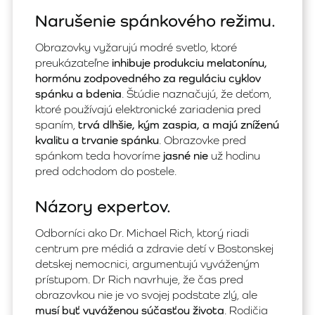
Narušenie spánkového režimu.
Obrazovky vyžarujú modré svetlo, ktoré
preukázateľne
inhibuje produkciu melatonínu,
hormónu zodpovedného za reguláciu cyklov
spánku a bdenia
. Štúdie naznačujú, že deťom,
ktoré používajú elektronické zariadenia pred
spaním,
trvá dlhšie, kým zaspia, a majú zníženú
kvalitu a trvanie spánku
. Obrazovke pred
spánkom teda hovoríme
jasné nie
už hodinu
pred odchodom do postele.
Názory expertov.
Odborníci ako Dr. Michael Rich, ktorý riadi
centrum pre médiá a zdravie detí v Bostonskej
detskej nemocnici, argumentujú vyváženým
prístupom. Dr Rich navrhuje, že čas pred
obrazovkou nie je vo svojej podstate zlý, ale
musí byť vyváženou súčasťou života
. Rodičia