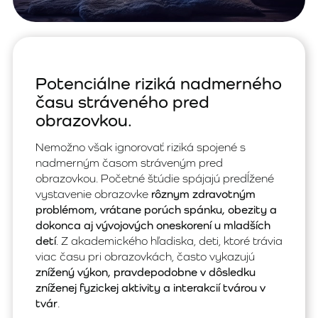
Potenciálne riziká nadmerného
času stráveného pred
obrazovkou.
Nemožno však ignorovať riziká spojené s
nadmerným časom stráveným pred
obrazovkou. Početné štúdie spájajú predĺžené
vystavenie obrazovke
rôznym zdravotným
problémom, vrátane porúch spánku, obezity a
dokonca aj vývojových oneskorení u mladších
detí
. Z akademického hľadiska, deti, ktoré trávia
viac času pri obrazovkách, často vykazujú
znížený výkon, pravdepodobne v dôsledku
zníženej fyzickej aktivity a interakcií tvárou v
tvár
.