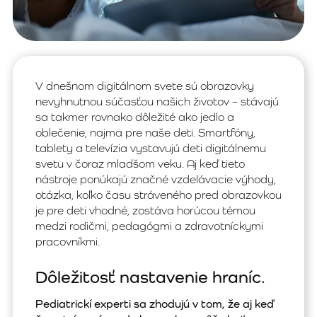
V dnešnom digitálnom svete sú obrazovky
nevyhnutnou súčasťou našich životov – stávajú
sa takmer rovnako dôležité ako jedlo a
oblečenie, najmä pre naše deti. Smartfóny,
tablety a televízia vystavujú deti digitálnemu
svetu v čoraz mladšom veku. Aj keď tieto
nástroje ponúkajú značné vzdelávacie výhody,
otázka, koľko času stráveného pred obrazovkou
je pre deti vhodné, zostáva horúcou témou
medzi rodičmi, pedagógmi a zdravotníckymi
pracovníkmi.
Dôležitosť nastavenie hraníc.
Pediatrickí experti sa zhodujú v tom, že aj keď