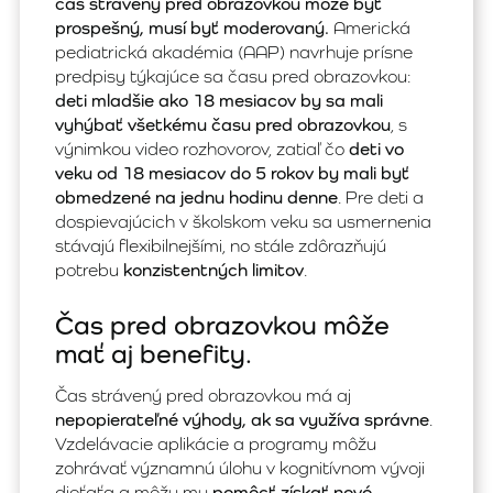
čas strávený pred obrazovkou môže byť
prospešný, musí byť moderovaný.
Americká
pediatrická akadémia (AAP) navrhuje prísne
predpisy týkajúce sa času pred obrazovkou:
deti mladšie ako 18 mesiacov by sa mali
vyhýbať všetkému času pred obrazovkou
, s
výnimkou video rozhovorov, zatiaľ čo
deti vo
veku od 18 mesiacov do 5 rokov by mali byť
obmedzené na jednu hodinu denne
. Pre deti a
dospievajúcich v školskom veku sa usmernenia
stávajú flexibilnejšími, no stále zdôrazňujú
potrebu
konzistentných limitov
.
Čas pred obrazovkou môže
mať aj benefity.
Čas strávený pred obrazovkou má aj
nepopierateľné výhody, ak sa využíva správne
.
Vzdelávacie aplikácie a programy môžu
zohrávať významnú úlohu v kognitívnom vývoji
dieťaťa a môžu mu
pomôcť získať nové