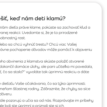
šiť, keď nám deti klamú?
e Vám dieťa práve klame, pokúste sa zachovať kľud a
anej reakcii. Uvedomte si, že je to prirodzené
sobnostný rast.
 lebo sa chcú vyhnúť trestu? Chcú viac Vašej
Správne pochopenie dôvodov môže pomôcť k objaveniu
o obvinenia z klamstva skúste položiť otvorené
a dokončil domáce úlohy, ale pani učiteľka mi povedala,
, čo sa stalo?“ vyvoláte tak úprimnú reakciu a dáte
 dieťaťu Vaše očakávania, čo sa týka úprimnosti.
meňom šťastnej rodiny. Zdôraznite, že chyby sa síce
dôveru.
ále pozorujú a učia sa od nás. Rozprávajte im príbehy
le boli ste úprimní a priznali ste si ich.