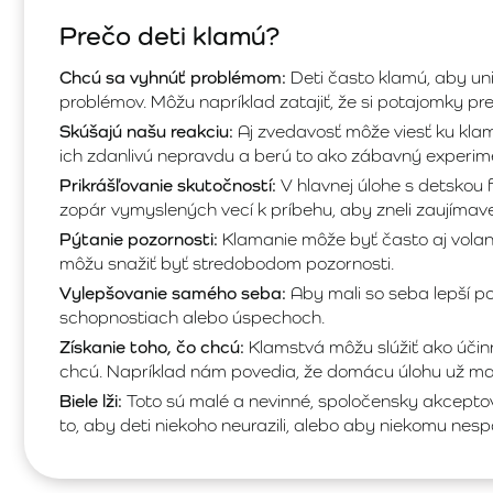
Prečo deti klamú?
Chcú sa vyhnúť problémom:
Deti často klamú, aby uni
problémov. Môžu napríklad zatajiť, že si potajomky pre
Skúšajú našu reakciu:
Aj zvedavosť môže viesť ku klam
ich zdanlivú nepravdu a berú to ako zábavný experim
Prikrášľovanie skutočností:
V hlavnej úlohe s detskou f
zopár vymyslených vecí k príbehu, aby zneli zaujímavejš
Pýtanie pozornosti:
Klamanie môže byť často aj vola
môžu snažiť byť stredobodom pozornosti.
Vylepšovanie samého seba:
Aby mali so seba lepší po
schopnostiach alebo úspechoch.
Získanie toho, čo chcú:
Klamstvá môžu slúžiť ako účinn
chcú. Napríklad nám povedia, že domácu úlohu už majú 
Biele lži:
Toto sú malé a nevinné, spoločensky akceptov
to, aby deti niekoho neurazili, alebo aby niekomu nesp