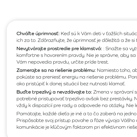
Chváľte úprimnosť:
Keď sú k Vám deti v ťažších situác
ich za to. Zdôrazňujte, že úprimnosť je dôležitá a že si 
Nevytvárajte prostredie pre klamstvá:
: Snažte sa vyt
komfortne s hovorením pravdy. Nie je správne, aby sa d
Vám nepovedia pravdu, určite príde trest.
Zamerajte sa na riešenie problému:
Namiesto toho, aby
pokúste sa preniesť energiu na riešenie problému. Por
ako pristúpiť k danej situácií bez nutnosti klamať.
Buďte trpezlivý a nevzdávajte to:
Zmena v správaní si
potrebné pristupovať trpezlivo avšak bez prestávky. 
vždy k dispozícií pre rady a odpovede na otázky. Nie le
Pamätajte, každé dieťa je iné a to čo zaberá na jedno
Prispôsobte svoj prístup povahe a fáze vývoja Vášho 
komunikácie je kľúčovým faktorom pri efektívnom rieše