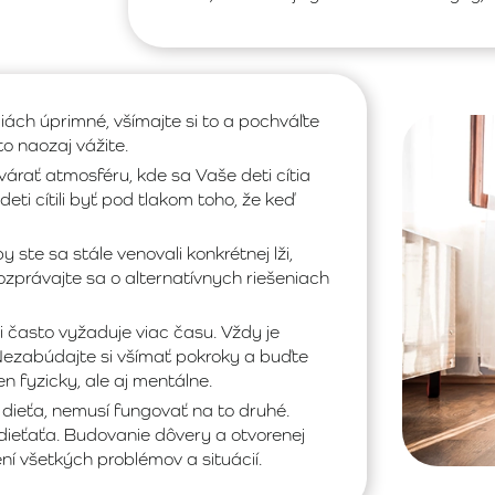
iách úprimné, všímajte si to a pochváľte
to naozaj vážite.
várať atmosféru, kde sa Vaše deti cítia
eti cítili byť pod tlakom toho, že keď
 ste sa stále venovali konkrétnej lži,
ozprávajte sa o alternatívnych riešeniach
 často vyžaduje viac času. Vždy je
Nezabúdajte si všímať pokroky a buďte
n fyzicky, ale aj mentálne.
 dieťa, nemusí fungovať na to druhé.
dieťaťa. Budovanie dôvery a otvorenej
ní všetkých problémov a situácií.