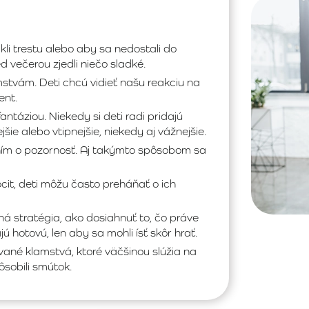
kli trestu alebo aby sa nedostali do
d večerou zjedli niečo sladké.
stvám. Deti chcú vidieť našu reakciu na
ent.
antáziou. Niekedy si deti radi pridajú
ie alebo vtipnejšie, niekedy aj vážnejšie.
ním o pozornosť. Aj takýmto spôsobom sa
cit, deti môžu často preháňať o ich
á stratégia, ako dosiahnuť to, čo práve
hotovú, len aby sa mohli ísť skôr hrať.
ané klamstvá, ktoré väčšinou slúžia na
ôsobili smútok.