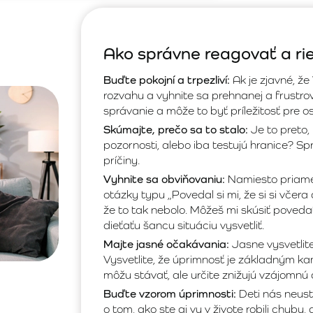
Ako správne reagovať a rie
Buďte pokojní a trpezliví:
Ak je zjavné, ž
rozvahu a vyhnite sa prehnanej a frustrov
správanie a môže to byť príležitosť pre o
Skúmajte, prečo sa to stalo:
Je to preto,
pozornosti, alebo iba testujú hranice? 
príčiny.
Vyhnite sa obviňovaniu:
Namiesto priameh
otázky typu „Povedal si mi, že si si včer
že to tak nebolo. Môžeš mi skúsiť povedať
dieťaťu šancu situáciu vysvetliť.
Majte jasné očakávania:
Jasne vysvetlite
Vysvetlite, že úprimnosť je základným ka
môžu stávať, ale určite znižujú vzájomnú 
Buďte vzorom úprimnosti:
Deti nás neust
o tom, ako ste aj vy v živote robili chyby, a