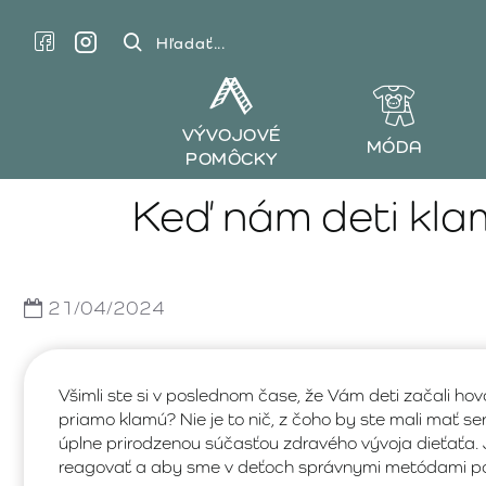
Hľadať...
VÝVOJOVÉ
MÓDA
POMÔCKY
Keď nám deti klam
21/04/2024
Všimli ste si v poslednom čase, že Vám deti začali ho
priamo klamú? Nie je to nič, z čoho by ste mali mať se
úplne prirodzenou súčasťou zdravého vývoja dieťaťa. 
reagovať a aby sme v deťoch správnymi metódami po