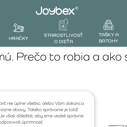
TAŠKY A
STAROSTLIVOSŤ
HRAČKY
BATOHY
O DIEŤA
ú. Prečo to robia a ako
voriť nie úplne všetko, alebo Vám dokonca
riózne obavy. Takéto správanie je totiž
Je však dôležité, aby sme vedeli správne
dporovali úprimnosť.